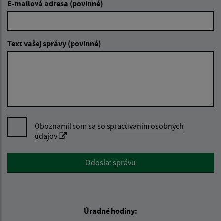
E-mailová adresa (povinné)
Text vašej správy (povinné)
Oboznámil som sa so
spracúvaním osobných
údajov
Google reCaptcha Response
Odoslať správu
Úradné hodiny: