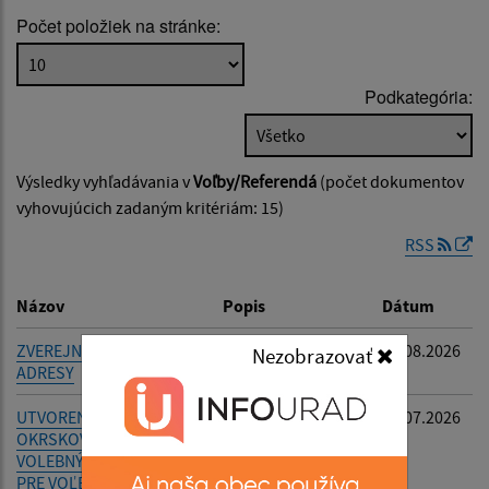
Počet položiek na stránke:
Popis:
Podkategória:
Dátum zverejnenia od:
Výsledky vyhľadávania v
Voľby/Referendá
(počet dokumentov
Dátum zverejnenia do:
vyhovujúcich zadaným kritériám: 15)
RSS
Filtrovať
Reset
Názov
Popis
Dátum
ZVEREJNENIE EMAILOVEJ
-
05.08.2026
Nezobrazovať
ADRESY
UTVORENIE VOLEBNÝCH
-
27.07.2026
OKRSKOV A URČENIE
VOLEBNÝCH MIESTNOSTÍ
PRE VOĽBY DO ORGÁNOV