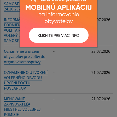
SAMOSPRÁVY OBCÍ DŇA
24.10.2026
INFORMÁCIA O
-
23.07.2026
PODMIENKACH PRÁVA
VOLIŤ A PRÁVA BYŤ
VOLENÝ DO
SAMOSPRÁVY OBCÍ
Oznámenie o určení
-
23.07.2026
obyvateľov pre voľby do
orgánov samosprávy
OZNÁMENIE O UTVORENÍ
-
21.07.2026
VOLEBNÉHO OBVODU
URČENÍ POČTU
POSLANCOV
MENOVANIE
-
21.07.2026
ZAPISOVATEĽA
MIESTNEJ VOLEBNEJ
KOMISIE