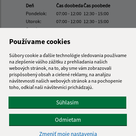
Deň
Čas doobeda
Čas poobede
Pondelok:
07:00 - 12:00
12:30 - 15:00
Utorok:
07:00 - 12:00
12:30 - 15:00
Streda:
07:00 - 12:00
12:30 - 16:30
Štvrtok:
nestránkový deň
Používame cookies
Piatok:
07:00 - 12:00
12:30 - 13:00
Súbory cookie a ďalšie technológie sledovania používame
Obedňajšia prestávka:
12:00 - 12:30
na zlepšenie vášho zážitku z prehliadania našich
webových stránok, na to, aby sme vám zobrazovali
prispôsobený obsah a cielené reklamy, na analýzu
Kontakt:
návštevnosti našich webových stránok a na pochopenie
toho, odkiaľ naši návštevníci prichádzajú.
Obecný úrad Hlinné
Hlinné 74
Súhlasím
094 35 Soľ
info@hlinne.sk
Odmietam
+421 905 427 363
Zmeniť moje nastavenia
IČO: 00332411