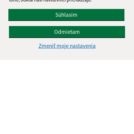
info@hlinne.sk
+421 905 427 363
Súhlasím
IČO: 00332411
Odmietam
Zmeniť moje nastavenia
Informácie o stránke: