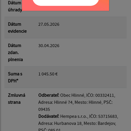
Dátum
27.05.2026
úhrady
Dátum
27.05.2026
evidencie
Dátum
30.04.2026
zdan.
plnenia
Suma s
1 045.50 €
DPH*
Zmluvná
Odberateľ
: Obec Hlinné, IČO: 00332411,
strana
Adresa: Hlinné 74, Mesto: Hlinné, PSČ:
09435
Dodávateľ
: Hempea s.r.o., IČO: 53715683,
Adresa: Hurbanova 18, Mesto: Bardejov,
PSČ: 085 01