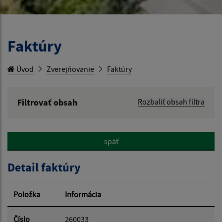
Faktúry
Úvod
Zverejňovanie
Faktúry
Filtrovať obsah
Rozbaliť obsah filtra
Hľadaný výraz:
späť
Hľadať v:
Detail faktúry
Typ dátumu:
Položka
Informácia
Dátum od:
Číslo
260033