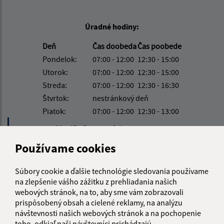
Úradné hodiny:
Deň
Čas doobeda
Čas poobede
Pondelok:
07:00 - 12:00
12:30 - 15:00
Utorok:
07:00 - 12:00
12:30 - 15:00
Streda:
07:00 - 12:00
12:30 - 16:30
Štvrtok:
nestránkový deň
Piatok:
07:00 - 12:00
12:30 - 13:00
Obedňajšia prestávka:
12:00 - 12:30
Používame cookies
Kontakt:
Súbory cookie a ďalšie technológie sledovania používame
Obecný úrad Hlinné
na zlepšenie vášho zážitku z prehliadania našich
webových stránok, na to, aby sme vám zobrazovali
Hlinné 74
prispôsobený obsah a cielené reklamy, na analýzu
094 35 Soľ
návštevnosti našich webových stránok a na pochopenie
toho, odkiaľ naši návštevníci prichádzajú.