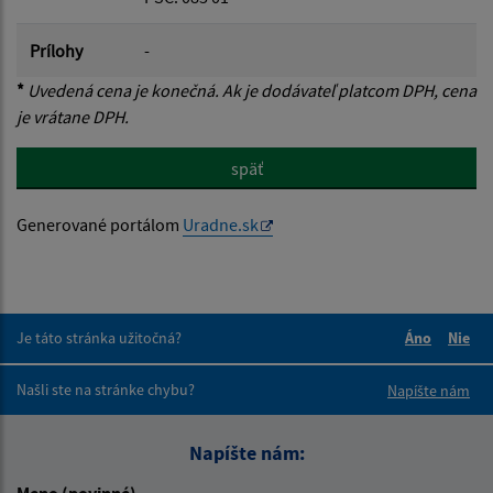
Prílohy
-
*
Uvedená cena je konečná. Ak je dodávateľ platcom DPH, cena
je vrátane DPH.
späť
Generované portálom
Uradne.sk
Je táto stránka užitočná?
Áno
Nie
Boli tieto 
Boli 
Našli ste na stránke chybu?
Napíšte nám
Napíšte nám:
Meno (povinné)