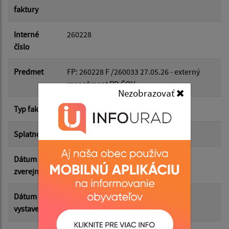
faktury
Dátum do:
Interné
260228
číslo
Suma od:
Predmet
FP: 260228 F /260033 27.05.26 - externý
manažment PD ČOV
Nezobrazovať
Suma do:
Typ faktúry
dodávateľská
Splatnosť
29.05.2026
Filtrovať
Reset
Dátum
12.06.2026
zverejnenia
Dátum
30.04.2026
vystavenia