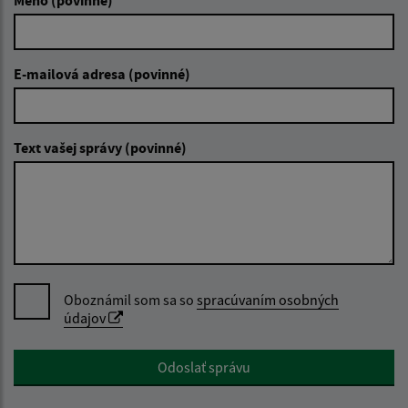
E-mailová adresa (povinné)
Text vašej správy (povinné)
Oboznámil som sa so
spracúvaním osobných
údajov
Google reCaptcha Response
Odoslať správu