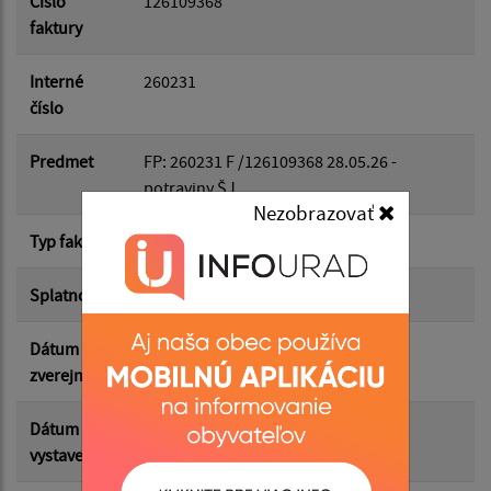
Číslo
126109368
faktury
Dátum do:
Interné
260231
číslo
Suma od:
Predmet
FP: 260231 F /126109368 28.05.26 -
potraviny ŠJ
Nezobrazovať
Suma do:
Typ faktúry
dodávateľská
Splatnosť
28.05.2026
Filtrovať
Reset
Dátum
12.06.2026
zverejnenia
Dátum
12.05.2026
vystavenia