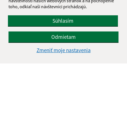
návštevnosti našich webových stránok a na pochopenie
toho, odkiaľ naši návštevníci prichádzajú.
info@hlinne.sk
+421 905 427 363
Súhlasím
IČO: 00332411
Odmietam
Zmeniť moje nastavenia