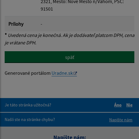
2321, Mesto: Nové Mesto n/Váhom, PSČ:
91501
Prílohy
-
*
Uvedená cena je konečná. Ak je dodávateľ platcom DPH, cena
je vrátane DPH.
späť
Generované portálom
Uradne.sk
Je táto stránka užitočná?
Áno
Nie
Boli tieto 
Boli 
Našli ste na stránke chybu?
Napíšte nám
Napíšte nám: