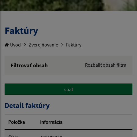
Faktúry
Úvod
Zverejňovanie
Faktúry
Filtrovať obsah
Rozbaliť obsah filtra
Hľadaný výraz:
späť
Hľadať v:
Detail faktúry
Typ dátumu:
Položka
Informácia
Dátum od: