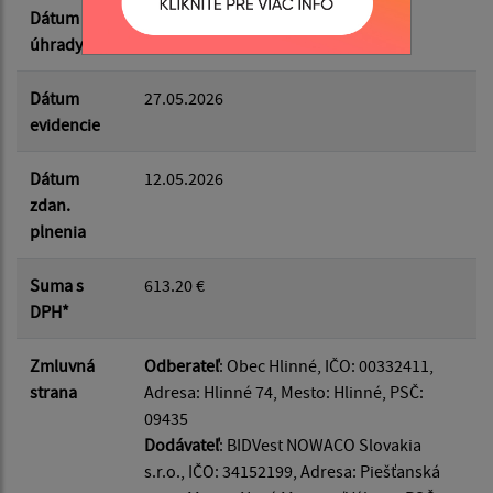
Dátum
27.05.2026
úhrady
Dátum
27.05.2026
evidencie
Dátum
12.05.2026
zdan.
plnenia
Suma s
613.20 €
DPH*
Zmluvná
Odberateľ
: Obec Hlinné, IČO: 00332411,
strana
Adresa: Hlinné 74, Mesto: Hlinné, PSČ:
09435
Dodávateľ
: BIDVest NOWACO Slovakia
s.r.o., IČO: 34152199, Adresa: Piešťanská