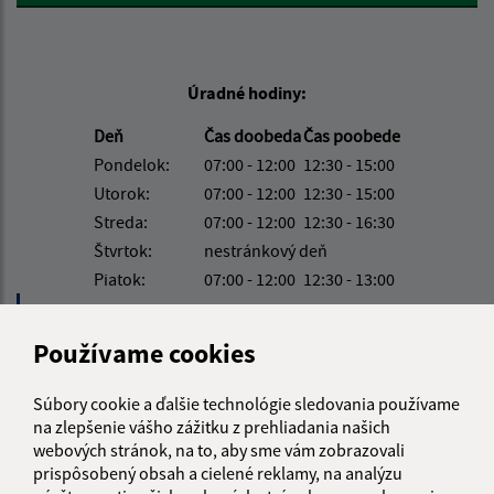
Úradné hodiny:
Deň
Čas doobeda
Čas poobede
Pondelok:
07:00 - 12:00
12:30 - 15:00
Utorok:
07:00 - 12:00
12:30 - 15:00
Streda:
07:00 - 12:00
12:30 - 16:30
Štvrtok:
nestránkový deň
Piatok:
07:00 - 12:00
12:30 - 13:00
Obedňajšia prestávka:
12:00 - 12:30
Používame cookies
Kontakt:
Súbory cookie a ďalšie technológie sledovania používame
na zlepšenie vášho zážitku z prehliadania našich
Obecný úrad Hlinné
webových stránok, na to, aby sme vám zobrazovali
Hlinné 74
prispôsobený obsah a cielené reklamy, na analýzu
094 35 Soľ