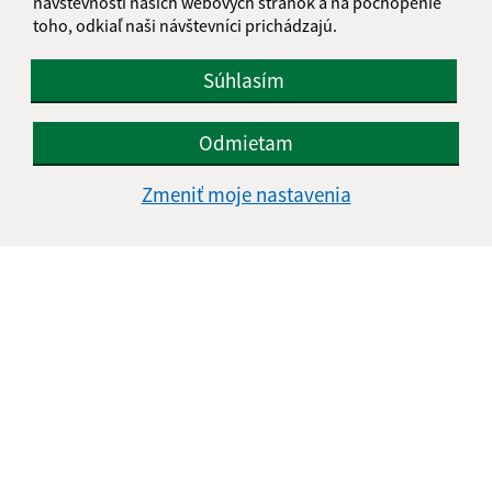
návštevnosti našich webových stránok a na pochopenie
toho, odkiaľ naši návštevníci prichádzajú.
info@hlinne.sk
+421 905 427 363
Súhlasím
IČO: 00332411
Odmietam
Zmeniť moje nastavenia