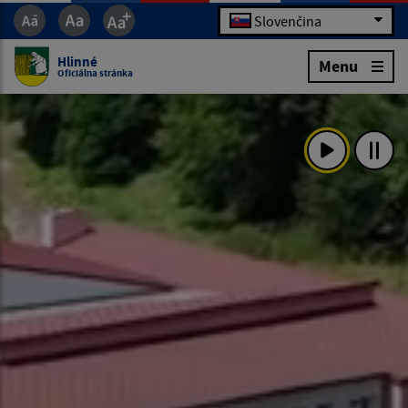
Slovenčina
Hlinné
Menu
Oficiálna stránka