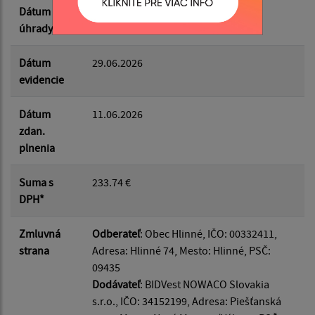
Dátum
29.06.2026
úhrady
Dátum
29.06.2026
evidencie
Dátum
11.06.2026
zdan.
plnenia
Suma s
233.74 €
DPH*
Zmluvná
Odberateľ
: Obec Hlinné, IČO: 00332411,
strana
Adresa: Hlinné 74, Mesto: Hlinné, PSČ:
09435
Dodávateľ
: BIDVest NOWACO Slovakia
s.r.o., IČO: 34152199, Adresa: Piešťanská