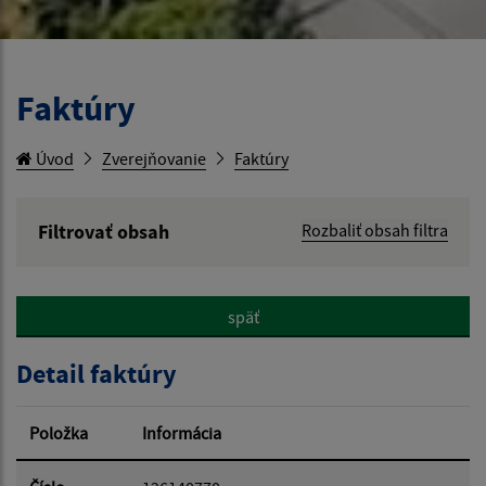
Faktúry
Úvod
Zverejňovanie
Faktúry
Filtrovať obsah
Rozbaliť obsah filtra
Hľadaný výraz:
späť
Hľadať v:
Detail faktúry
Typ dátumu:
Položka
Informácia
Dátum od: