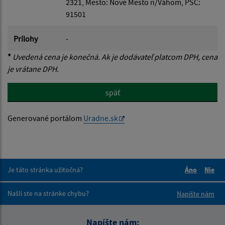
2321, Mesto: Nové Mesto n/Váhom, PSČ:
91501
Prílohy
-
*
Uvedená cena je konečná. Ak je dodávateľ platcom DPH, cena
je vrátane DPH.
späť
Generované portálom
Uradne.sk
Je táto stránka užitočná?
Áno
Nie
Boli tieto 
Boli 
Našli ste na stránke chybu?
Napíšte nám
Napíšte nám: