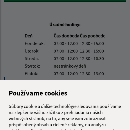
Úradné hodiny:
Deň
Čas doobeda
Čas poobede
Pondelok:
07:00 - 12:00
12:30 - 15:00
Utorok:
07:00 - 12:00
12:30 - 15:00
Streda:
07:00 - 12:00
12:30 - 16:30
Štvrtok:
nestránkový deň
Piatok:
07:00 - 12:00
12:30 - 13:00
Obedňajšia prestávka:
12:00 - 12:30
Používame cookies
Kontakt:
Súbory cookie a ďalšie technológie sledovania používame
na zlepšenie vášho zážitku z prehliadania našich
Obecný úrad Hlinné
webových stránok, na to, aby sme vám zobrazovali
Hlinné 74
prispôsobený obsah a cielené reklamy, na analýzu
094 35 Soľ