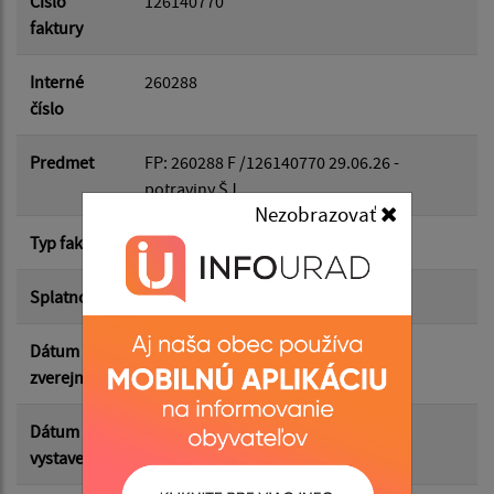
Číslo
126140770
faktury
Dátum do:
Interné
260288
číslo
Suma od:
Predmet
FP: 260288 F /126140770 29.06.26 -
potraviny ŠJ
Nezobrazovať
Suma do:
Typ faktúry
dodávateľská
Splatnosť
25.06.2026
Filtrovať
Reset
Dátum
08.07.2026
zverejnenia
Dátum
11.06.2026
vystavenia