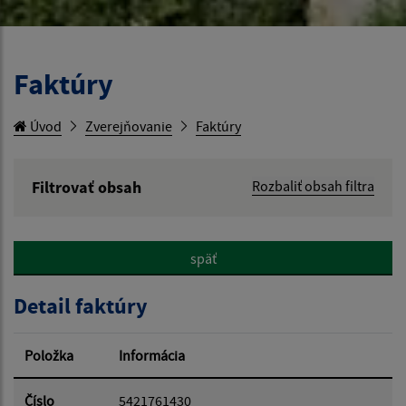
Faktúry
Úvod
Zverejňovanie
Faktúry
Filtrovať obsah
Rozbaliť obsah filtra
Hľadaný výraz:
späť
Hľadať v:
Detail faktúry
Typ dátumu:
Položka
Informácia
Dátum od:
Číslo
5421761430