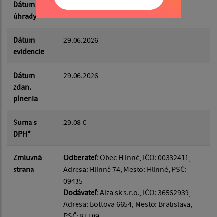
Dátum
29.06.2026
úhrady
Dátum
29.06.2026
evidencie
Dátum
29.06.2026
zdan.
plnenia
Suma s
29.08 €
DPH*
Zmluvná
Odberateľ
: Obec Hlinné, IČO: 00332411,
strana
Adresa: Hlinné 74, Mesto: Hlinné, PSČ:
09435
Dodávateľ
: Alza sk s.r.o., IČO: 36562939,
Adresa: Bottova 6654, Mesto: Bratislava,
PSČ: 81109