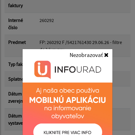
faktury
Dátum do:
Interné
260292
číslo
Suma od:
Predmet
FP: 260292 F /5421761430 29.06.26 - filtre
do kávovaru
Nezobrazovať
Suma do:
Typ faktúry
dodávateľská
Splatnosť
29.06.2026
Filtrovať
Reset
Dátum
08.07.2026
zverejnenia
Dátum
29.06.2026
vystavenia