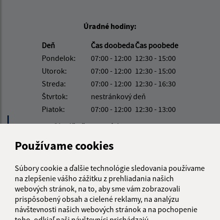
Úradné hodiny:
Deň
Čas doobeda
Čas poobede
Pondelok:
07:00 - 12:00
12:30 - 15:00
Utorok:
07:00 - 12:00
12:30 - 15:00
Streda:
07:00 - 12:00
12:30 - 16:30
Štvrtok:
nestránkový deň
Piatok:
07:00 - 12:00
12:30 - 13:00
Obedňajšia prestávka:
12:00 - 12:30
Používame cookies
Kontakt:
Súbory cookie a ďalšie technológie sledovania používame
Obecný úrad Hlinné
na zlepšenie vášho zážitku z prehliadania našich
webových stránok, na to, aby sme vám zobrazovali
Hlinné 74
prispôsobený obsah a cielené reklamy, na analýzu
094 35 Soľ
návštevnosti našich webových stránok a na pochopenie
toho, odkiaľ naši návštevníci prichádzajú.