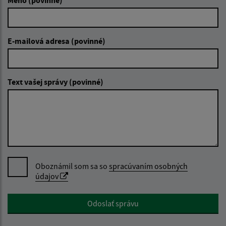
E-mailová adresa (povinné)
Text vašej správy (povinné)
Oboznámil som sa so
spracúvaním osobných
údajov
Google reCaptcha Response
Odoslať správu