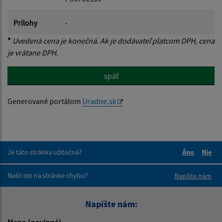
Prílohy
-
*
Uvedená cena je konečná. Ak je dodávateľ platcom DPH, cena
je vrátane DPH.
späť
Generované portálom
Uradne.sk
Je táto stránka užitočná?
Áno
Nie
Boli tieto 
Boli 
Našli ste na stránke chybu?
Napíšte nám
Napíšte nám:
Meno (povinné)