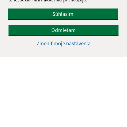
info@hlinne.sk
+421 905 427 363
Súhlasím
IČO: 00332411
Odmietam
Zmeniť moje nastavenia
Informácie o stránke: