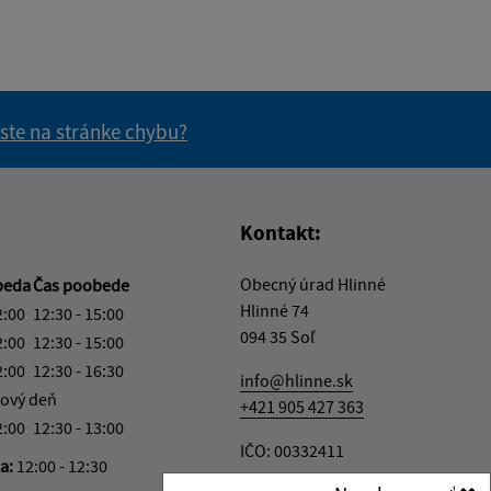
 ste na stránke chybu?
vás užitočné?
e pre vás užitočné?
Kontakt:
Obecný úrad Hlinné
beda
Čas poobede
Hlinné 74
2:00
12:30 - 15:00
094 35 Soľ
2:00
12:30 - 15:00
2:00
12:30 - 16:30
info@hlinne.sk
ový deň
+421 905 427 363
2:00
12:30 - 13:00
IČO: 00332411
ka:
12:00 - 12:30