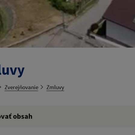
luvy
Zverejňovanie
Zmluvy
ovať obsah
ý výraz: