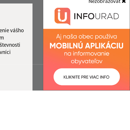
Nezobrazovať
enie vášho
ám
števnosti
vníci