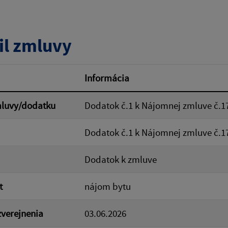
tumu:
Dátum od:
il zmluvy
od:
Suma do:
Informácia
mluvy/dodatku
Dodatok č.1 k Nájomnej zmluve č.1
ovať
Dodatok č.1 k Nájomnej zmluve č.1
Dodatok k zmluve
t
nájom bytu
verejnenia
03.06.2026