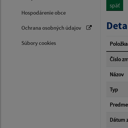
späť
Hospodárenie obce
Typ dá
Deta
Ochrana osobných údajov
Suma 
Súbory cookies
Položka
Číslo z
Filtr
Názov
Typ
Predme
Dátum z