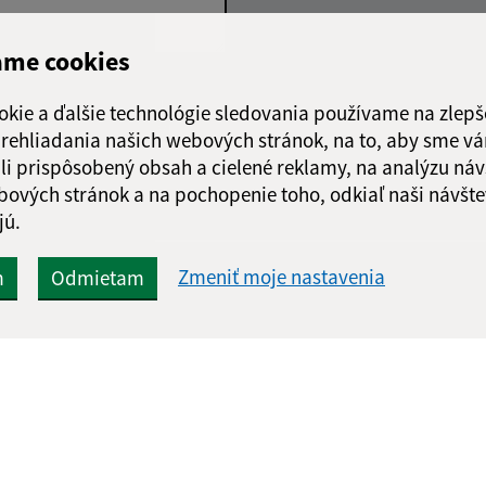
ame cookies
Google reCaptcha Response
Odoslať
ch
okie a ďalšie technológie sledovania používame na zlepš
správu
 prehliadania našich webových stránok, na to, aby sme v
li prispôsobený obsah a cielené reklamy, na analýzu náv
bových stránok a na pochopenie toho, odkiaľ naši návšte
jú.
Zmeniť moje nastavenia
m
Odmietam