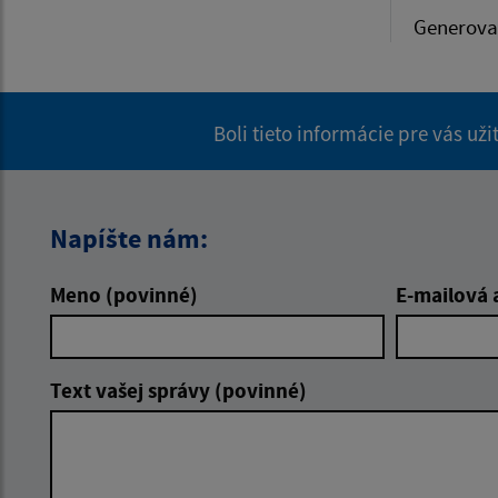
Generova
Boli tieto informácie pre vás už
Napíšte nám:
Meno (povinné)
E-mailová 
Text vašej správy (povinné)