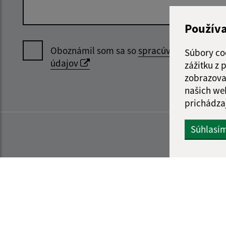
Použív
Oboznámil som sa so
spracúvaním osobný
Súbory co
údajov
zážitku z
zobrazova
našich we
prichádza
Súhlasí