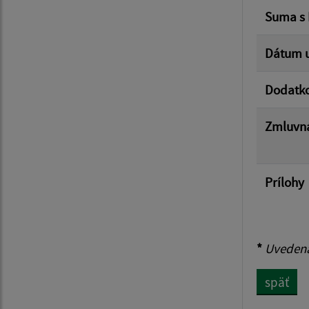
Suma s
Dátum u
Dodatk
Zmluvná
Prílohy
*
Uvedená 
späť