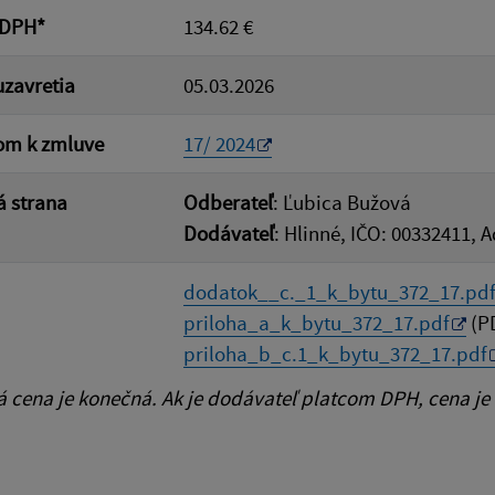
 DPH*
134.62 €
zavretia
05.03.2026
om k zmluve
17/ 2024
 strana
Odberateľ
: Ľubica Bužová
Dodávateľ
: Hlinné, IČO: 00332411, 
dodatok__c._1_k_bytu_372_17.pd
priloha_a_k_bytu_372_17.pdf
(PD
priloha_b_c.1_k_bytu_372_17.pdf
cena je konečná. Ak je dodávateľ platcom DPH, cena je