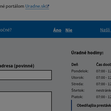
né portálom
Uradne.sk
itočné?
Našli
Áno
Nie
Boli tieto informácie pre 
Boli tieto informáci
Úradné hodiny:
Deň
Čas doo
adresa (povinné)
Pondelok:
07:00 - 1
Utorok:
07:00 - 1
Streda:
07:00 - 1
Štvrtok:
nestránk
Piatok:
07:00 - 1
Obedňajšia prestáv