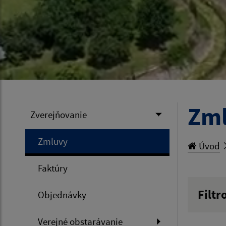
Zm
Zverejňovanie
Zmluvy
Úvod
Faktúry
Filtr
Objednávky
Hľadan
Verejné obstarávanie