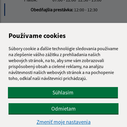
Obedňajšia prestávka:
12:00 - 12:30
Kontakt:
Používame cookies
Obecný úrad Hlinné
Hlinné 74
Súbory cookie a ďalšie technológie sledovania používame
094 35 Soľ
na zlepšenie vášho zážitku z prehliadania našich
webových stránok, na to, aby sme vám zobrazovali
info@hlinne.sk
prispôsobený obsah a cielené reklamy, na analýzu
+421 905 427 363
návštevnosti našich webových stránok a na pochopenie
toho, odkiaľ naši návštevníci prichádzajú.
IČO: 00332411
Súhlasím
Odmietam
Zmeniť moje nastavenia