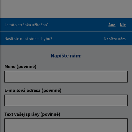
Je táto stránka užitočná?
Áno
Nie
Boli tieto 
Boli 
Našli ste na stránke chybu?
Napíšte nám
Napíšte nám:
Meno (povinné)
E-mailová adresa (povinné)
Text vašej správy (povinné)