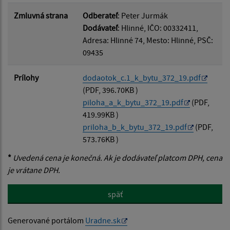
Zmluvná strana
Odberateľ
: Peter Jurmák
Dodávateľ
: Hlinné, IČO: 00332411,
Adresa: Hlinné 74, Mesto: Hlinné, PSČ:
09435
Prílohy
dodaotok_c.1_k_bytu_372_19.pdf
(PDF, 396.70KB )
piloha_a_k_bytu_372_19.pdf
(PDF,
419.99KB )
priloha_b_k_bytu_372_19.pdf
(PDF,
573.76KB )
*
Uvedená cena je konečná. Ak je dodávateľ platcom DPH, cena
je vrátane DPH.
späť
Generované portálom
Uradne.sk