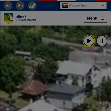
Slovenčina
Hlinné
Menu
Oficiálna stránka