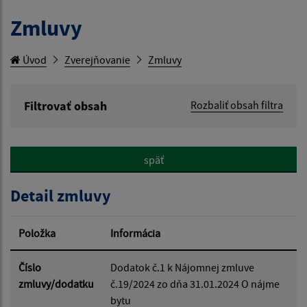
Zmluvy
Úvod
Zverejňovanie
Zmluvy
Filtrovať obsah
Rozbaliť obsah filtra
Hľadaný výraz:
späť
Hľadať v:
Detail zmluvy
Typ dátumu:
Položka
Informácia
Dátum od:
Číslo
Dodatok č.1 k Nájomnej zmluve
zmluvy/dodatku
č.19/2024 zo dňa 31.01.2024 O nájme
bytu