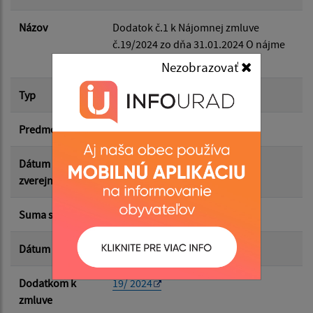
Dátum do:
Názov
Dodatok č.1 k Nájomnej zmluve
č.19/2024 zo dňa 31.01.2024 O nájme
Suma od:
bytu
Nezobrazovať
Typ
Dodatok k zmluve
Suma do:
Predmet
nájom bytu
Typ:
Dátum
03.06.2026
zverejnenia
Suma s DPH*
95.89 €
Filtrovať
Reset
Dátum uzavretia
05.03.2026
Dodatkom k
19/ 2024
zmluve