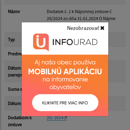
Dátum do:
Názov
Dodatok č. 1 k Nájomnej zmluve č.
20/2024 zo dňa 31.01.2024 O Nájme
Suma od:
bytu
Nezobrazovať
Typ
Dodatok k zmluve
Suma do:
Predmet
nájom bytu
Typ:
Dátum
03.06.2026
zverejnenia
Suma s DPH*
93.13 €
Filtrovať
Reset
Dátum uzavretia
05.03.2026
Dodatkom k
20/ 2024
zmluve