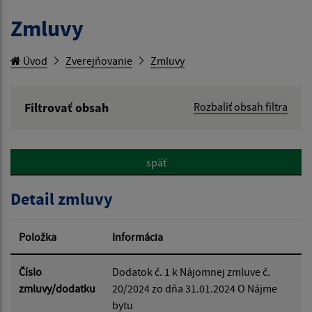
Zmluvy
Úvod
Zverejňovanie
Zmluvy
Filtrovať obsah
Rozbaliť obsah filtra
Hľadaný výraz:
späť
Hľadať v:
Detail zmluvy
Typ dátumu:
Položka
Informácia
Dátum od:
Číslo
Dodatok č. 1 k Nájomnej zmluve č.
zmluvy/dodatku
20/2024 zo dňa 31.01.2024 O Nájme
bytu