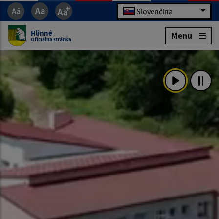
Slovenčina
Hlinné
Menu
Oficiálna stránka