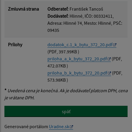
Zmluvná strana
Odberateľ
: František Tancoš
Dodávateľ
: Hlinné, IČO: 00332411,
Adresa: Hlinné 74, Mesto: Hlinné, PSČ:
09435
Prílohy
dodatok_c.1_k_bytu_372_20.pdf
(PDF, 397.99KB )
priloha_a_k_bytu_372_20.pdf
(PDF,
472.07KB )
priloha_b_k_bytu_372_20.pdf
(PDF,
573.98KB )
*
Uvedená cena je konečná. Ak je dodávateľ platcom DPH, cena
je vrátane DPH.
späť
Generované portálom
Uradne.sk