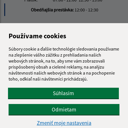
Obedňajšia prestávka:
12:00 - 12:30
Kontakt:
Používame cookies
Obecný úrad Hlinné
Hlinné 74
Súbory cookie a ďalšie technológie sledovania používame
094 35 Soľ
na zlepšenie vášho zážitku z prehliadania našich
webových stránok, na to, aby sme vám zobrazovali
info@hlinne.sk
prispôsobený obsah a cielené reklamy, na analýzu
+421 905 427 363
návštevnosti našich webových stránok a na pochopenie
toho, odkiaľ naši návštevníci prichádzajú.
IČO: 00332411
Súhlasím
Odmietam
Zmeniť moje nastavenia