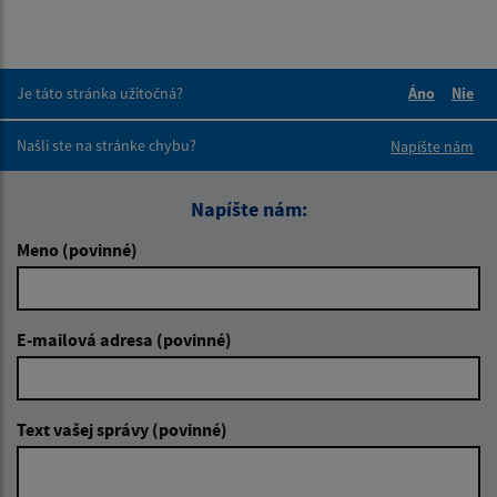
Je táto stránka užitočná?
Áno
Nie
Boli tieto 
Boli 
Našli ste na stránke chybu?
Napíšte nám
Napíšte nám:
Meno (povinné)
E-mailová adresa (povinné)
Text vašej správy (povinné)