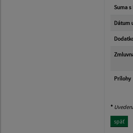
Suma s
Dátum u
Dodatk
Zmluvná
Prílohy
*
Uvedená 
späť