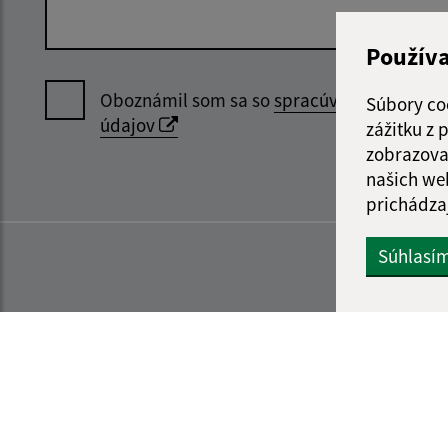
Použív
Oboznámil som sa so
spracúvaním osobný
Súbory co
údajov
zážitku z
zobrazova
našich we
prichádza
Súhlasí