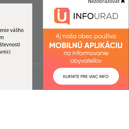
Nezobrazovať
enie vášho
ám
števnosti
vníci