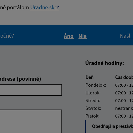
né portálom
Uradne.sk
itočné?
Našli
Áno
Nie
Boli tieto informácie pre 
Boli tieto informáci
Úradné hodiny:
Deň
Čas doo
adresa (povinné)
Pondelok:
07:00 - 1
Utorok:
07:00 - 1
Streda:
07:00 - 1
Štvrtok:
nestránk
Piatok:
07:00 - 1
Obedňajšia prestáv