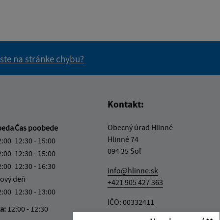
 ste na stránke chybu?
vás užitočné?
e pre vás užitočné?
Kontakt:
Obecný úrad Hlinné
beda
Čas poobede
Hlinné 74
2:00
12:30 - 15:00
094 35 Soľ
2:00
12:30 - 15:00
2:00
12:30 - 16:30
info@hlinne.sk
ový deň
+421 905 427 363
2:00
12:30 - 13:00
IČO: 00332411
ka:
12:00 - 12:30