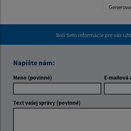
Generova
Boli tieto informácie pre vás už
Napíšte nám:
Meno (povinné)
E-mailová 
Text vašej správy (povinné)