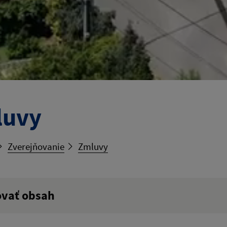
luvy
Zverejňovanie
Zmluvy
ovať obsah
ý výraz: