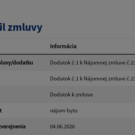
tumu:
Dátum od:
il zmluvy
od:
Suma do:
Informácia
mluvy/dodatku
Dodatok č.1 k Nájomnej zmluve č.2
ovať
Dodatok č.1 k Nájomnej zmluve č.2
Dodatok k zmluve
t
nájom bytu
verejnenia
04.06.2026