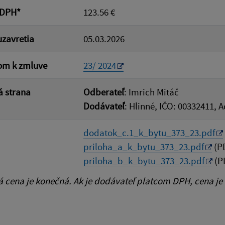
 DPH*
123.56 €
zavretia
05.03.2026
om k zmluve
23/ 2024
 strana
Odberateľ
: Imrich Mitáč
Dodávateľ
: Hlinné, IČO: 00332411, 
dodatok_c.1_k_bytu_373_23.pdf
priloha_a_k_bytu_373_23.pdf
(PD
priloha_b_k_bytu_373_23.pdf
(PD
cena je konečná. Ak je dodávateľ platcom DPH, cena je