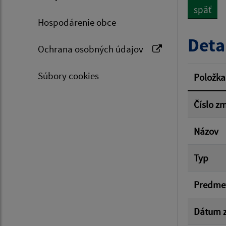
späť
Hospodárenie obce
Typ dá
Deta
Ochrana osobných údajov
Suma 
Súbory cookies
Položka
Číslo z
Filtr
Názov
Typ
Predme
Dátum z