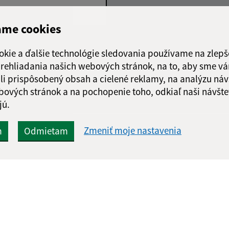
ame cookies
Google reCaptcha Response
Odoslať
ch
okie a ďalšie technológie sledovania používame na zlepš
správu
 prehliadania našich webových stránok, na to, aby sme v
li prispôsobený obsah a cielené reklamy, na analýzu náv
bových stránok a na pochopenie toho, odkiaľ naši návšte
jú.
Zmeniť moje nastavenia
m
Odmietam