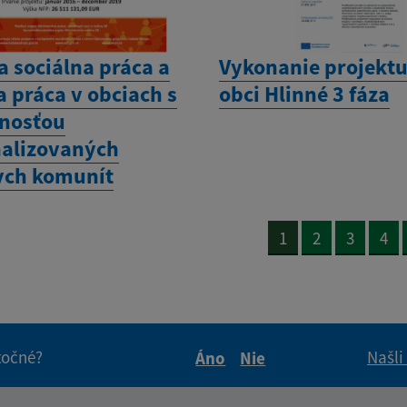
a sociálna práca a
Vykonanie projektu
 práca v obciach s
obci Hlinné 3 fáza
nosťou
alizovaných
ch komunít
1
2
3
4
itočné?
Našli
Áno
Nie
Boli tieto informácie pre 
Boli tieto informáci