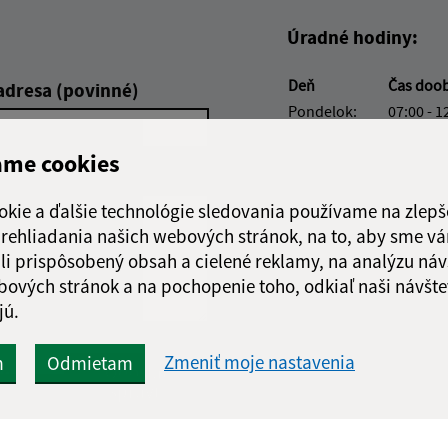
Úradné hodiny:
Deň
Čas doo
adresa (povinné)
Pondelok:
07:00 - 1
Utorok:
07:00 - 1
ame cookies
Streda:
07:00 - 1
Štvrtok:
nestránk
okie a ďalšie technológie sledovania používame na zlepš
Piatok:
07:00 - 1
 prehliadania našich webových stránok, na to, aby sme v
Obedňajšia prestáv
li prispôsobený obsah a cielené reklamy, na analýzu náv
bových stránok a na pochopenie toho, odkiaľ naši návšte
jú.
Zmeniť moje nastavenia
m
Odmietam
Google reCaptcha Response
Odoslať
ch
správu