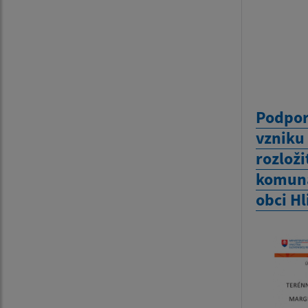
Podpor
vzniku
rozlož
komuná
obci H