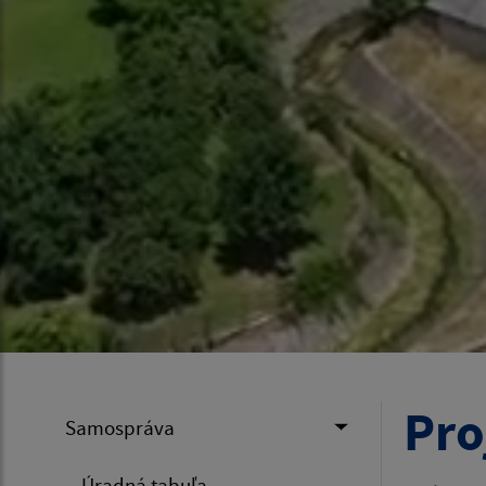
Pro
Samospráva
Úradná tabuľa