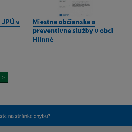
 JPÚ v
Miestne občianske a
preventívne služby v obci
Hlinné
>
 ste na stránke chybu?
vás užitočné?
e pre vás užitočné?