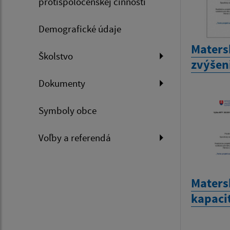
protispoločenskej činnosti
Demografické údaje
Maters
Školstvo
zvýšen
Dokumenty
Symboly obce
Voľby a referendá
Matersk
kapaci