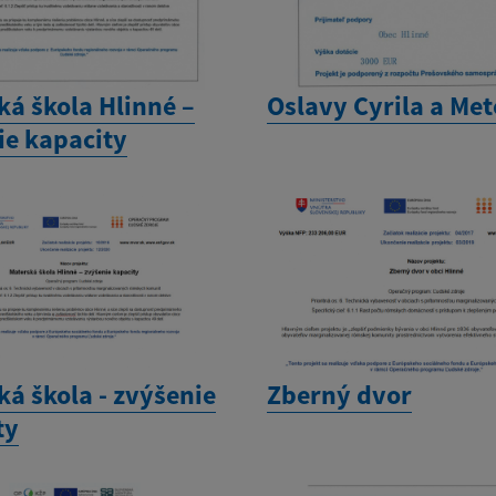
ká škola Hlinné –
Oslavy Cyrila a Me
ie kapacity
á škola - zvýšenie
Zberný dvor
ty