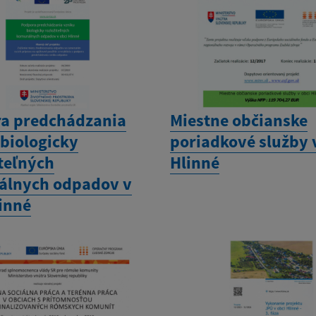
a predchádzania
Miestne občianske
 biologicky
poriadkové služby 
iteľných
Hlinné
lnych odpadov v
linné