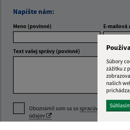
Napíšte nám:
Meno (povinné)
E-mailová 
Použív
Text vašej správy (povinné)
Súbory co
zážitku z
zobrazova
našich we
prichádza
Súhlasí
Oboznámil som sa so
spracúvaním osobný
údajov