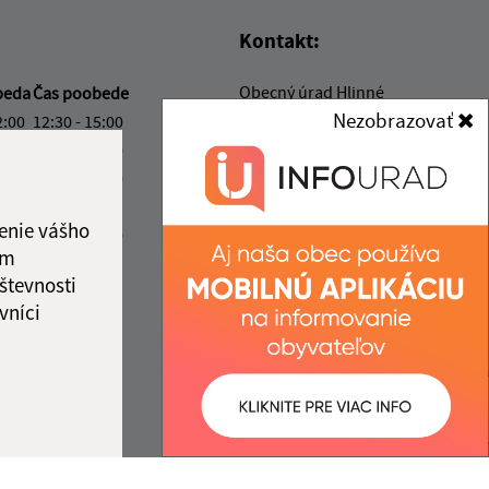
Kontakt:
Obecný úrad Hlinné
beda
Čas poobede
Hlinné 74
Nezobrazovať
2:00
12:30 - 15:00
094 35 Soľ
2:00
12:30 - 15:00
2:00
12:30 - 16:30
info@hlinne.sk
ový deň
+421 905 427 363
enie vášho
2:00
12:30 - 13:00
ám
IČO: 00332411
ka:
12:00 - 12:30
števnosti
vníci