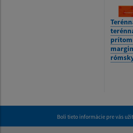
Terénn
terénna
prítom
margin
rómsky
Boli tieto informácie pre vás už