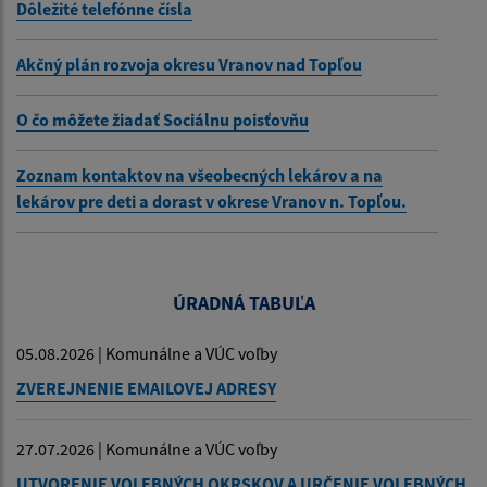
Dôležité telefónne čísla
Akčný plán rozvoja okresu Vranov nad Topľou
O čo môžete žiadať Sociálnu poisťovňu
Zoznam kontaktov na všeobecných lekárov a na
lekárov pre deti a dorast v okrese Vranov n. Topľou.
ÚRADNÁ TABUĽA
05.08.2026 | Komunálne a VÚC voľby
ZVEREJNENIE EMAILOVEJ ADRESY
27.07.2026 | Komunálne a VÚC voľby
UTVORENIE VOLEBNÝCH OKRSKOV A URČENIE VOLEBNÝCH