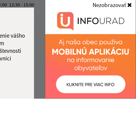
094 35 Soľ
Nezobrazovať
2:00
12:30 - 15:00
2:00
12:30 - 16:30
info@hlinne.sk
ový deň
+421 905 427 363
2:00
12:30 - 13:00
IČO: 00332411
enie vášho
ka:
12:00 - 12:30
ám
števnosti
vníci