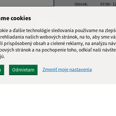
Utorok:
07:00 - 1
Streda:
07:00 - 1
ame cookies
Štvrtok:
nestránk
Piatok:
07:00 - 1
okie a ďalšie technológie sledovania používame na zlepš
Obedňajšia prestáv
 prehliadania našich webových stránok, na to, aby sme v
li prispôsobený obsah a cielené reklamy, na analýzu náv
bových stránok a na pochopenie toho, odkiaľ naši návšte
jú.
Google reCaptcha Response
Odoslať
ch
Zmeniť moje nastavenia
m
Odmietam
správu