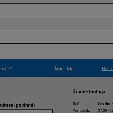
itočné?
Našli
Áno
Nie
Boli tieto informácie pre 
Boli tieto informáci
Úradné hodiny:
Deň
Čas doo
adresa (povinné)
Pondelok:
07:00 - 1