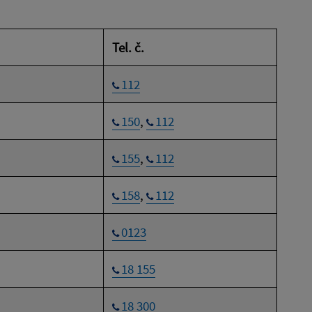
Tel. č.
112
150
,
112
155
,
112
158
,
112
0123
18 155
18 300