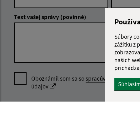
Text vašej správy (povinné)
Použív
Súbory co
zážitku z
zobrazova
našich we
prichádza
Oboznámil som sa so
spracúvaním osobný
Súhlasí
údajov