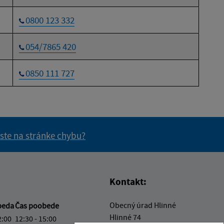
0800 123 332
054/7865 420
0850 111 727
 ste na stránke chybu?
vás užitočné?
e pre vás užitočné?
Kontakt:
Obecný úrad Hlinné
beda
Čas poobede
Hlinné 74
2:00
12:30 - 15:00