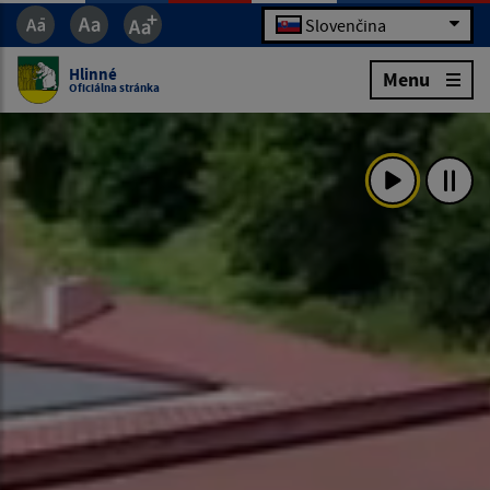
Slovenčina
Hlinné
Menu
Oficiálna stránka