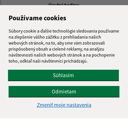
Úradné hodiny:
Deň
Čas doobeda
Čas poobede
Používame cookies
Pondelok:
07:00 - 12:00
12:30 - 15:00
Súbory cookie a ďalšie technológie sledovania používame
Utorok:
07:00 - 12:00
12:30 - 15:00
na zlepšenie vášho zážitku z prehliadania našich
Streda:
07:00 - 12:00
12:30 - 16:30
webových stránok, na to, aby sme vám zobrazovali
Štvrtok:
nestránkový deň
prispôsobený obsah a cielené reklamy, na analýzu
Piatok:
07:00 - 12:00
12:30 - 13:00
návštevnosti našich webových stránok a na pochopenie
toho, odkiaľ naši návštevníci prichádzajú.
Obedňajšia prestávka:
12:00 - 12:30
Súhlasím
Kontakt:
Odmietam
Obecný úrad Hlinné
Hlinné 74
Zmeniť moje nastavenia
094 35 Soľ
info@hlinne.sk
+421 905 427 363