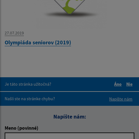
27.07.2019
Olympiáda seniorov (2019)
Je táto stránka užitočná?
Áno
Nie
Boli tieto 
Boli 
Našli ste na stránke chybu?
Napíšte nám
Napíšte nám:
Meno (povinné)