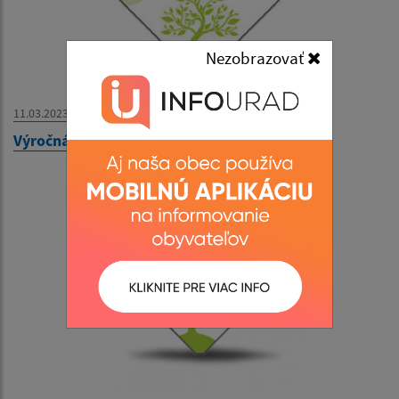
Nezobrazovať
11.03.2023
Výročná členská schôdza JDS 2023