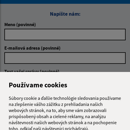
Napíšte nám:
Meno (povinné)
E-mailová adresa (povinné)
Text vašej správy (povinné)
Používame cookies
Súbory cookie a ďalšie technológie sledovania používame
na zlepšenie vášho zážitku z prehliadania našich
webových stránok, na to, aby sme vám zobrazovali
prispôsobený obsah a cielené reklamy, na analýzu
Oboznámil som sa so
spracúvaním osobných
návštevnosti našich webových stránok a na pochopenie
údajov
toho, odkiaľ naši návštevníci prichádzajú.