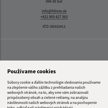
094 35 Soľ
info@hlinne.sk
+421 905 427 363
IČO: 00332411
Používame cookies
Súbory cookie a ďalšie technológie sledovania používame
na zlepšenie vášho zážitku z prehliadania našich
webových stránok, na to, aby sme vám zobrazovali
prispôsobený obsah a cielené reklamy, na analýzu
návštevnosti našich webových stránok a na pochopenie
toho, odkiaľ naši návštevníci prichádzajú.