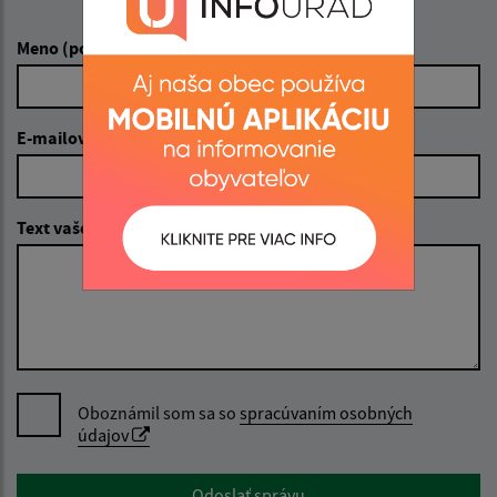
Napíšte nám:
Meno (povinné)
E-mailová adresa (povinné)
Text vašej správy (povinné)
Oboznámil som sa so
spracúvaním osobných
údajov
Google reCaptcha Response
Odoslať správu