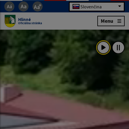
Slovenčina
Hlinné
Menu
Oficiálna stránka