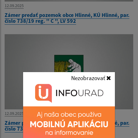
12.09.2025
Zámer predať pozemok obce Hlinné, KÚ Hlinné, par.
číslo 738/19 reg. '' C '', LV 592
Nezobrazovať
12.09.2025
Zámer predať pozemok obce Hlinné, KÚ Hlinné, par.
číslo 738/18 reg. '' C '', LV 592