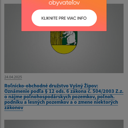
24.04.2025
Roľnícko-obchodné družstvo Vyšný Žipov:
Oznámenie podľa § 12 ods. 6 zákona č. 504/2003 Z.z.
o nájme poľnohospodárskych pozemkov, poľnoh.
podniku a lesných pozemkov a o zmene niektorých
zákonov