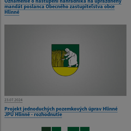
Oznámenie o nastúpení náhradníka na uprázdnený
mandát poslanca Obecného zastupiteľstva obce
Hlinné
23.07.2024
Projekt jednoduchých pozemkových úprav Hlinné
JPÚ Hlinné - rozhodnutie
...