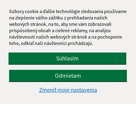
Súbory cookie a ďalšie technológie sledovania používame
na zlepšenie vášho zážitku z prehliadania našich
webových stránok, na to, aby sme vám zobrazovali
prispôsobený obsah a cielené reklamy, na analýzu
návštevnosti našich webových stránok a na pochopenie
toho, odkiaľ naši návštevníci prichádzajú.
Oboznámil som sa so
spracúvaním osobných
údajov
Súhlasím
Google reCaptcha Response
Odoslať správu
Odmietam
Zmeniť moje nastavenia
Úradné hodiny:
Deň
Čas doobeda
Čas poobede
Pondelok:
07:00 - 12:00
12:30 - 15:00
Utorok:
07:00 - 12:00
12:30 - 15:00
Streda:
07:00 - 12:00
12:30 - 16:30