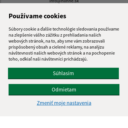
info@hlinne.sk
+421 905 427 363
Používame cookies
IČO: 00332411
Súbory cookie a ďalšie technológie sledovania používame
na zlepšenie vášho zážitku z prehliadania našich
webových stránok, na to, aby sme vám zobrazovali
prispôsobený obsah a cielené reklamy, na analýzu
návštevnosti našich webových stránok a na pochopenie
toho, odkiaľ naši návštevníci prichádzajú.
Súhlasím
Odmietam
Zmeniť moje nastavenia
Informácie o stránke: