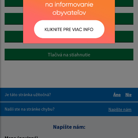
Pre podnikateľov
Cenník
Iné
Tlačivá na stiahnutie
Je táto stránka užitočná?
Áno
Nie
Boli tieto 
Boli 
Našli ste na stránke chybu?
Napíšte nám
Napíšte nám:
Meno (povinné)