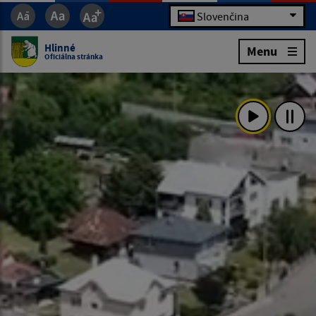
Slovenčina
Hlinné
Menu
Oficiálna stránka