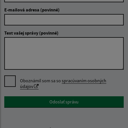
E-mailová adresa (povinné)
Text vašej správy (povinné)
Oboznámil som sa so
spracúvaním osobných
údajov
Google reCaptcha Response
Odoslať správu