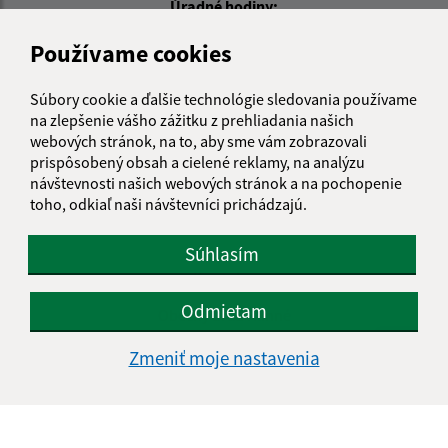
Úradné hodiny:
Deň
Čas doobeda
Čas poobede
Používame cookies
Pondelok:
07:00 - 12:00
12:30 - 15:00
Utorok:
07:00 - 12:00
12:30 - 15:00
Súbory cookie a ďalšie technológie sledovania používame
na zlepšenie vášho zážitku z prehliadania našich
Streda:
07:00 - 12:00
12:30 - 16:30
webových stránok, na to, aby sme vám zobrazovali
Štvrtok:
nestránkový deň
prispôsobený obsah a cielené reklamy, na analýzu
Piatok:
07:00 - 12:00
12:30 - 13:00
návštevnosti našich webových stránok a na pochopenie
toho, odkiaľ naši návštevníci prichádzajú.
Obedňajšia prestávka:
12:00 - 12:30
Súhlasím
Kontakt:
Odmietam
Obecný úrad Hlinné
Hlinné 74
Zmeniť moje nastavenia
094 35 Soľ
info@hlinne.sk
+421 905 427 363