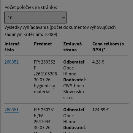
Počet položiek na stránke:
Hľadať v:
Výsledky vyhľadávania (počet dokumentov vyhovujúcich
zadaným kritériám: 10489)
Typ dátumu:
Interné
Predmet
Zmluvná
Cena celkom (s
číslo
strana
DPH)*
Dátum od:
260352
FP: 260352
Odberateľ
:
4.28 €
F
Obec
/263105306
Hlinné
Dátum do:
30.07.26 -
Dodávateľ
:
hygienický
CWS-boco
materiál
Slovensko
Suma od:
s.r.o.
260351
FP: 260351
Odberateľ
:
124.89 €
F /FA-
Obec
Suma do:
2641044
Hlinné
30.07.26 -
Dodávateľ
: