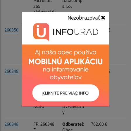
Microsoft
Datacomp
365
s.r.o.
Filtrovať
Reset
elektronick
Nezobrazovať
á licencia
260350
FP: 260350
Odberateľ
:
1 675.74 €
F
Obec
/20262159
Hlinné
30.07.26 -
Dodávateľ
:
pracovné
FLORIAN
odevy DHZ
s.r.o.
260349
FP: 260349
Odberateľ
:
5 342.51 €
F
Obec
/20260070
Hlinné
30.07.26 -
Dodávateľ
:
kamerový
Vladimír
systém
Demčák -
KCRO
DVPSecurit
y
260348
FP: 260348
Odberateľ
:
762.60 €
F
Obec