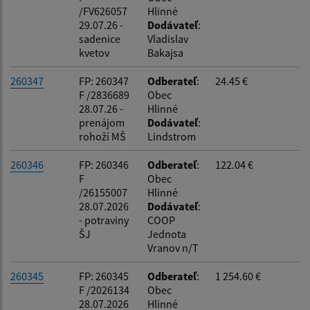
/FV626057
Hlinné
29.07.26 -
Dodávateľ
:
sadenice
Vladislav
kvetov
Bakajsa
260347
FP: 260347
Odberateľ
:
24.45 €
F /2836689
Obec
28.07.26 -
Hlinné
prenájom
Dodávateľ
:
rohoží MŠ
Lindstrom
260346
FP: 260346
Odberateľ
:
122.04 €
F
Obec
/26155007
Hlinné
28.07.2026
Dodávateľ
:
- potraviny
COOP
ŠJ
Jednota
Vranov n/T
260345
FP: 260345
Odberateľ
:
1 254.60 €
F /2026134
Obec
28.07.2026
Hlinné