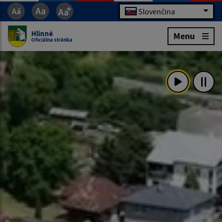
Slovenčina
Hlinné
Menu
Oficiálna stránka