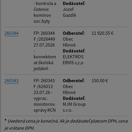
- kontrola a
Dodávateľ
:
čistenie
Jozef
komínov
Gazdík
soc.byty
260344
FP: 260344
Odberateľ
:
11 920.55 €
F /2026449
Obec
27.07.2026
Hlinné
-
Dodávateľ
:
konvektom
ELEKTROS
at školská
ERVIS s,r,o
jedáleň
260343
FP: 260343
Odberateľ
:
150.00 €
F /626013
Obec
23.07.26 -
Hlinné
vyprac.
Dodávateľ
:
monitorov.
MJM Group
správy KCN
s.r.o.
*
Uvedená cena je konečná. Ak je dodávateľ platcom DPH, cena
je vrátane DPH.