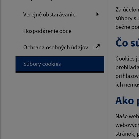
Za účelom
Verejné obstarávanie
súbory s 
bežne pou
Hospodárenie obce
Čo s
Ochrana osobných údajov
Cookies j
Súbory cookies
prehliada
prihlasov
ich nemu
Ako 
Naše webo
webových
stránok, 