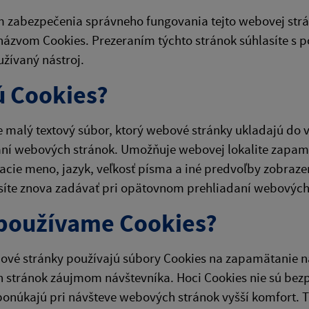
 zabezpečenia správneho fungovania tejto webovej strá
názvom Cookies. Prezeraním týchto stránok súhlasíte s p
žívaný nástroj.
ú Cookies?
e malý textový súbor, ktorý webové stránky ukladajú do 
ní webových stránok. Umožňuje webovej lokalite zapamä
acie meno, jazyk, veľkosť písma a iné predvoľby zobraze
síte znova zadávať pri opätovnom prehliadaní webových
používame Cookies?
vé stránky používajú súbory Cookies na zapamätanie na
 stránok záujmom návštevníka. Hoci Cookies nie sú be
ponúkajú pri návšteve webových stránok vyšší komfort. T