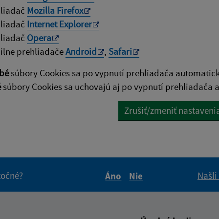
hliadač
Mozilla Firefox
hliadač
Internet Explorer
hliadač
Opera
lne prehliadače
Android
,
Safari
bé
súbory Cookies sa po vypnutí prehliadača automatic
é
súbory Cookies sa uchovajú aj po vypnutí prehliadača a
Zrušiť/zmeniť nastaveni
itočné?
Našli
Áno
Nie
Boli tieto informácie pre 
Boli tieto informáci