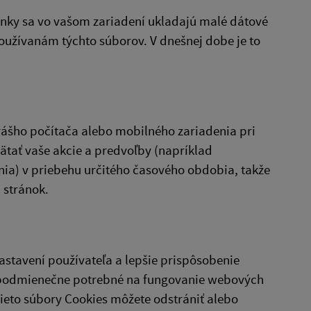
nky sa vo vašom zariadení ukladajú malé dátové
oužívanám týchto súborov. V dnešnej dobe je to
vášho počítača alebo mobilného zariadenia pri
tať vaše akcie a predvoľby (napríklad
nia) v priebehu určitého časového obdobia, takže
 stránok.
stavení používateľa a lepšie prispôsobenie
zpodmienečne potrebné na fungovanie webových
ieto súbory Cookies môžete odstrániť alebo