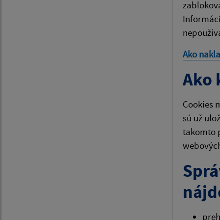
zablokova
Informáci
nepoužíva
Ako nakl
Ako 
Cookies m
sú už ulo
takomto 
webových 
Sprá
nájd
pre