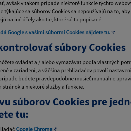
ť, avšak v takom prípade niektoré funkcie týchto webov
e týkajúce sa súborov Cookies sa nepoužívajú na to, aby 
jú na iné účely ako tie, ktoré sú tu popísané.
adá Google s vašimi súbormi Cookies nájdete
tu
.
kontrolovať súbory Cookies
ôžete ovládať a / alebo vymazávať podľa vlastných potri
žené v zariadení, a väčšina prehliadačov povolí nastaven
prípade budete pravdepodobne musieť manuálne upraviť 
stránok a niektoré služby a funkcie.
vu súborov Cookies pre jedn
ete tu:
hliadač
Google Chrome