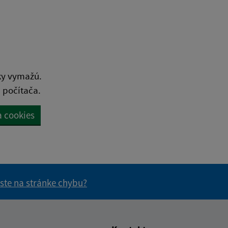
ky vymažú.
 počítača.
a cookies
 ste na stránke chybu?
vás užitočné?
e pre vás užitočné?