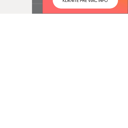
ované:
Správca obsahu:
08:09 hod.
Správca obsahu je Obec Hlinné.
Vytvorené v súlade s
Jednotným