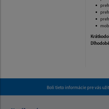
pre
pre
pre
mobi
Krátkodo
Dlhodob
Boli tieto informácie pre vás už