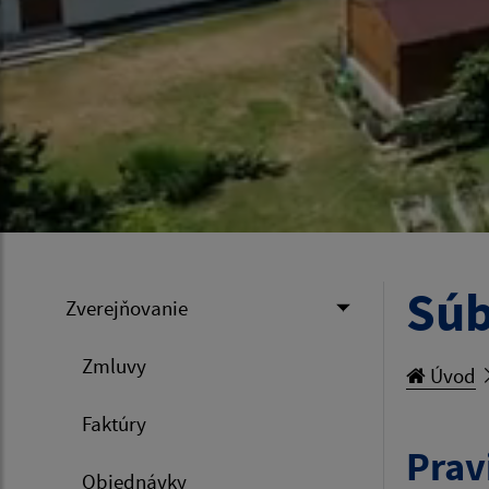
Súb
Zverejňovanie
Zmluvy
Úvod
Faktúry
Prav
Objednávky