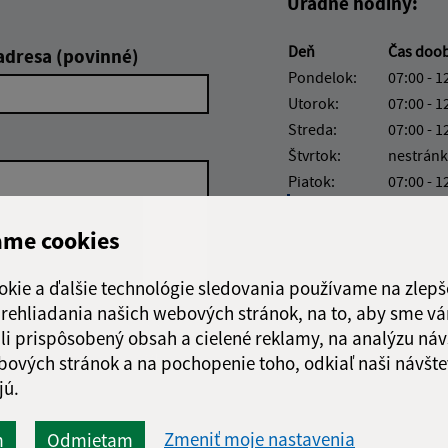
Úradné hodiny:
Deň
Čas doo
adresa (povinné)
Pondelok:
07:00 - 1
Utorok:
07:00 - 1
Streda:
07:00 - 1
Štvrtok:
nestránk
Piatok:
07:00 - 1
Obedňajšia prestáv
ame cookies
okie a ďalšie technológie sledovania používame na zlepš
 prehliadania našich webových stránok, na to, aby sme v
Google reCaptcha Response
li prispôsobený obsah a cielené reklamy, na analýzu náv
Odoslať
ch
správu
bových stránok a na pochopenie toho, odkiaľ naši návšte
jú.
Zmeniť moje nastavenia
m
Odmietam