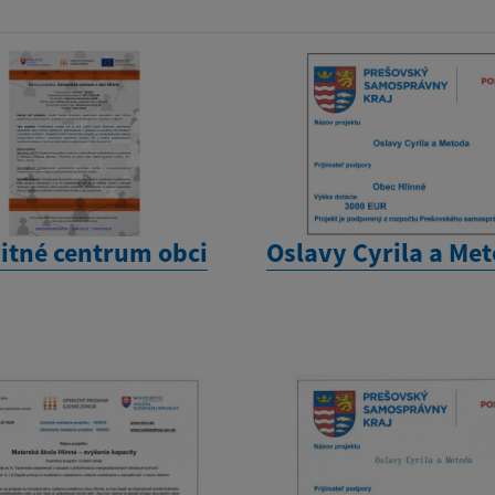
tné centrum obci
Oslavy Cyrila a Me