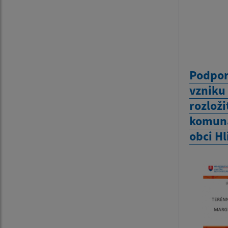
Podpor
vzniku
rozlož
komuná
obci H