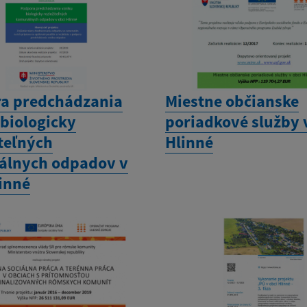
a predchádzania
Miestne občianske
 biologicky
poriadkové služby 
iteľných
Hlinné
lnych odpadov v
linné