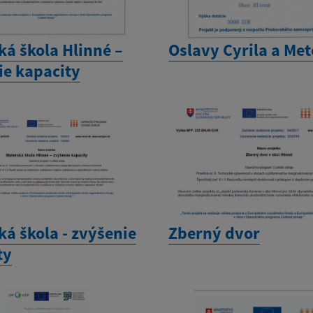
ká škola Hlinné –
Oslavy Cyrila a Me
ie kapacity
á škola - zvýšenie
Zberný dvor
ty