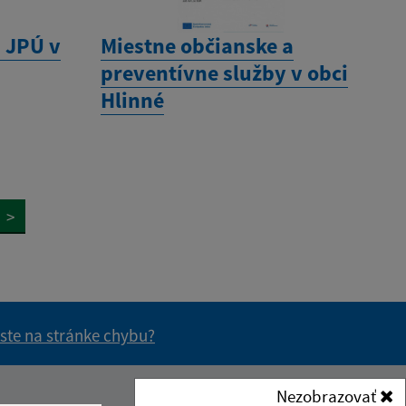
 JPÚ v
Miestne občianske a
preventívne služby v obci
Hlinné
>
 ste na stránke chybu?
vás užitočné?
e pre vás užitočné?
Nezobrazovať