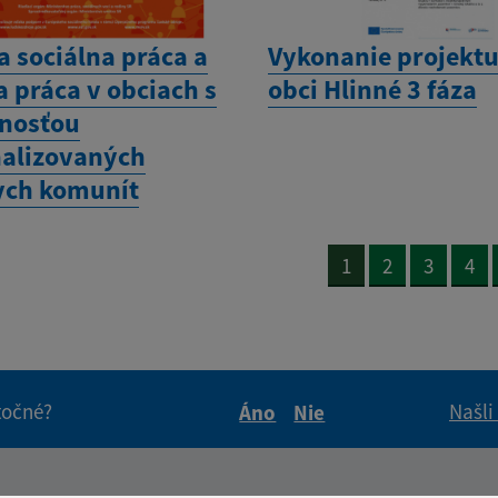
a sociálna práca a
Vykonanie projektu
 práca v obciach s
obci Hlinné 3 fáza
nosťou
alizovaných
ch komunít
1
2
3
4
itočné?
Našli
Áno
Nie
Boli tieto informácie pre 
Boli tieto informáci