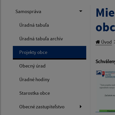
Mie
Samospráva
obc
Úradná tabuľa
Úradná tabuľa archív
Úvod
Projekty obce
Schválený
Obecný úrad
Úradné hodiny
Starostka obce
Obecné zastupiteľstvo