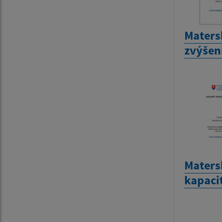
Maters
zvýšen
Matersk
kapaci