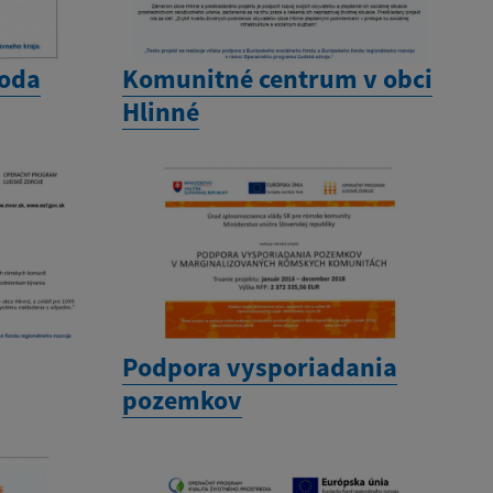
toda
Komunitné centrum v obci
Hlinné
Podpora vysporiadania
pozemkov