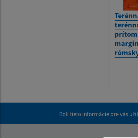
Terénn
terénna
prítom
margin
rómsky
Boli tieto informácie pre vás už