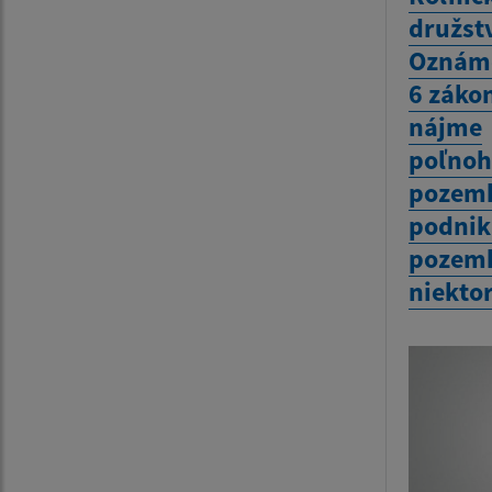
družst
Oznáme
6 zákon
nájme
poľnoh
pozemk
podnik
pozemk
niekto