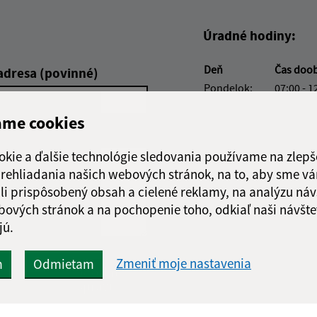
Úradné hodiny:
Deň
Čas doo
adresa (povinné)
Pondelok:
07:00 - 1
Utorok:
07:00 - 1
ame cookies
Streda:
07:00 - 1
Štvrtok:
nestránk
okie a ďalšie technológie sledovania používame na zlepš
Piatok:
07:00 - 1
 prehliadania našich webových stránok, na to, aby sme v
Obedňajšia prestáv
li prispôsobený obsah a cielené reklamy, na analýzu náv
bových stránok a na pochopenie toho, odkiaľ naši návšte
jú.
Zmeniť moje nastavenia
m
Odmietam
Google reCaptcha Response
Odoslať
ch
správu