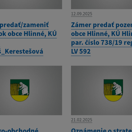
12.09.2025
predať/zameniť
Zámer predať poz
k obce Hlinné, KÚ
obce Hlinné, KÚ Hli
,
par. číslo 738/19 reg.
š_Kerestešová
LV 592
21.02.2025
ko-obchodné
Oznámenie o strat