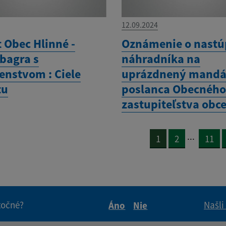
12.09.2024
 Obec Hlinné -
Oznámenie o nastú
bagra s
náhradníka na
enstvom : Ciele
uprázdnený mandá
tu
poslanca Obecnéh
zastupiteľstva obc
...
1
2
11
itočné?
Našli
Áno
Nie
Boli tieto informácie pre 
Boli tieto informáci