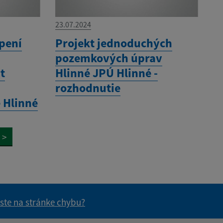
23.07.2024
pení
Projekt jednoduchých
pozemkových úprav
t
Hlinné JPÚ Hlinné -
o
rozhodnutie
e Hlinné
>
 ste na stránke chybu?
vás užitočné?
e pre vás užitočné?