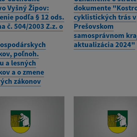
vo Vyšný Žipov:
dokumente "Kostro
nie podľa § 12 ods.
cyklistických trás v
a č. 504/2003 Z.z. o
Prešovskom
samosprávnom kraj
ospodárskych
aktualizácia 2024"
ov, poľnoh.
u a lesných
ov a o zmene
rých zákonov