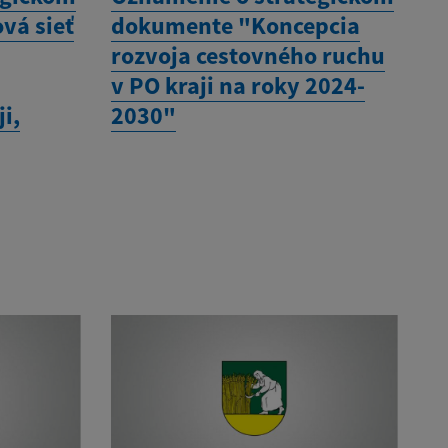
vá sieť
dokumente "Koncepcia
rozvoja cestovného ruchu
v PO kraji na roky 2024-
i,
2030"