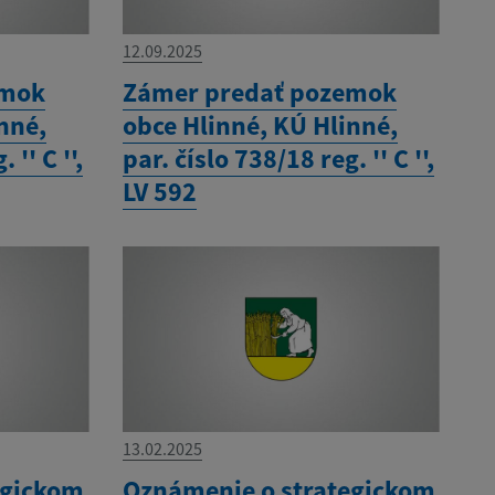
12.09.2025
emok
Zámer predať pozemok
nné,
obce Hlinné, KÚ Hlinné,
 '' C '',
par. číslo 738/18 reg. '' C '',
LV 592
13.02.2025
egickom
Oznámenie o strategickom