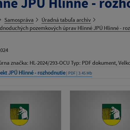
nné JPÚ Hlinné - rozh
Samospráva
Úradná tabuľa archív
jednoduchých pozemkových úprav Hlinné JPÚ Hlinné - ro
2024
úrna značka: HL-2024/293-OCU Typ: PDF dokument, Velko
ekt JPÚ Hlinné - rozhodnutie
| PDF | 3.45 Mb