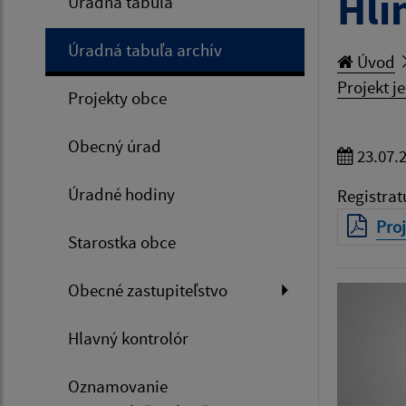
Hli
Úradná tabuľa
Úradná tabuľa archív
Úvod
Projekt 
Projekty obce
Obecný úrad
23.07.
Úradné hodiny
Registrat
Proj
Starostka obce
Obecné zastupiteľstvo
Hlavný kontrolór
Oznamovanie