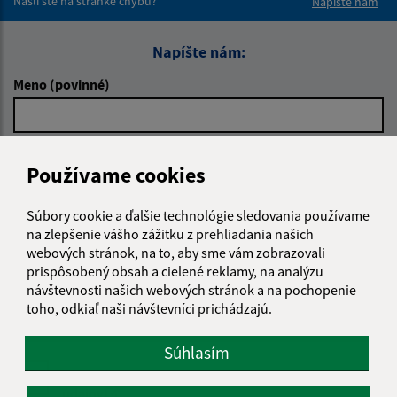
Našli ste na stránke chybu?
Napíšte nám
Napíšte nám:
Meno (povinné)
E-mailová adresa (povinné)
Používame cookies
Súbory cookie a ďalšie technológie sledovania používame
Text vašej správy (povinné)
na zlepšenie vášho zážitku z prehliadania našich
webových stránok, na to, aby sme vám zobrazovali
prispôsobený obsah a cielené reklamy, na analýzu
návštevnosti našich webových stránok a na pochopenie
toho, odkiaľ naši návštevníci prichádzajú.
Súhlasím
Oboznámil som sa so
spracúvaním osobných
údajov