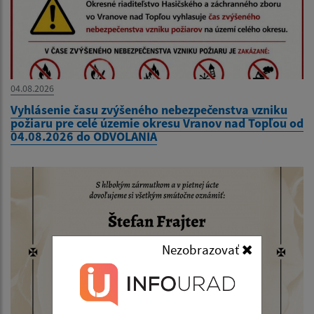
04.08.2026
Vyhlásenie času zvýšeného nebezpečenstva vzniku
požiaru pre celé územie okresu Vranov nad Topľou od
04.08.2026 do ODVOLANIA
Nezobrazovať