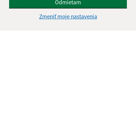
Odmietam
Google reCaptcha Response
Odoslať správu
Zmeniť moje nastavenia
Úradné hodiny:
Deň
Čas doobeda
Čas poobede
Pondelok:
07:00 - 12:00
12:30 - 15:00
Utorok:
07:00 - 12:00
12:30 - 15:00
Streda:
07:00 - 12:00
12:30 - 16:30
Štvrtok:
nestránkový deň
Piatok:
07:00 - 12:00
12:30 - 13:00
Obedňajšia prestávka:
12:00 - 12:30
Kontakt: