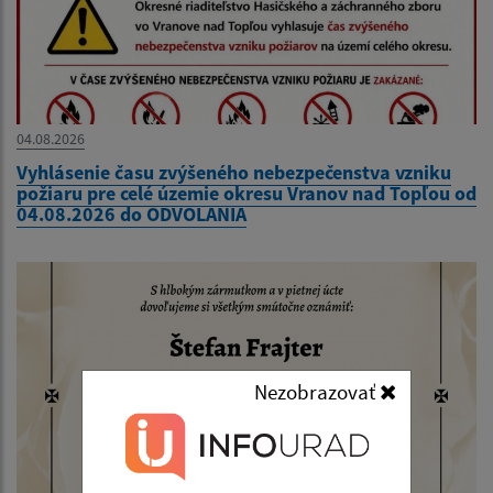
04.08.2026
Vyhlásenie času zvýšeného nebezpečenstva vzniku
požiaru pre celé územie okresu Vranov nad Topľou od
04.08.2026 do ODVOLANIA
Nezobrazovať