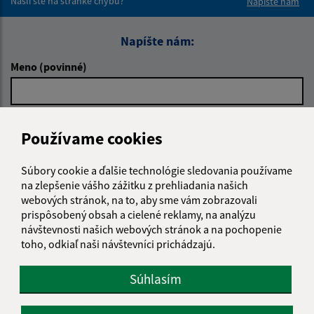
Našli ste na stránke chybu?
Napíšte nám
Napíšte nám:
Meno (povinné)
E-mailová adresa (povinné)
Používame cookies
Súbory cookie a ďalšie technológie sledovania používame
Text vašej správy (povinné)
na zlepšenie vášho zážitku z prehliadania našich
webových stránok, na to, aby sme vám zobrazovali
prispôsobený obsah a cielené reklamy, na analýzu
návštevnosti našich webových stránok a na pochopenie
toho, odkiaľ naši návštevníci prichádzajú.
Súhlasím
Oboznámil som sa so
spracúvaním osobných
údajov