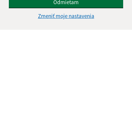
Odmietam
Google reCaptcha Response
Odoslať správu
Zmeniť moje nastavenia
Úradné hodiny:
Deň
Čas doobeda
Čas poobede
Pondelok:
07:00 - 12:00
12:30 - 15:00
Utorok:
07:00 - 12:00
12:30 - 15:00
Streda:
07:00 - 12:00
12:30 - 16:30
Štvrtok:
nestránkový deň
Piatok:
07:00 - 12:00
12:30 - 13:00
Obedňajšia prestávka:
12:00 - 12:30
Kontakt: