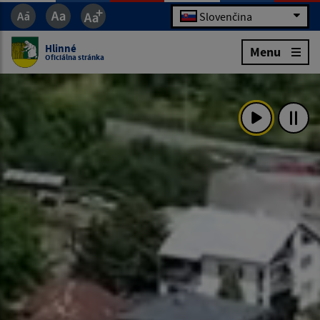
Slovenčina
Hlinné
Menu
Oficiálna stránka