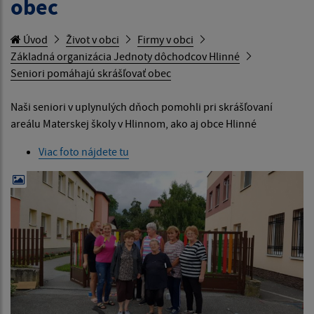
obec
Úvod
Život v obci
Firmy v obci
Základná organizácia Jednoty dôchodcov Hlinné
Seniori pomáhajú skrášľovať obec
Naši seniori v uplynulých dňoch pomohli pri skrášľovaní
areálu Materskej školy v Hlinnom, ako aj obce Hlinné
Viac foto nájdete tu