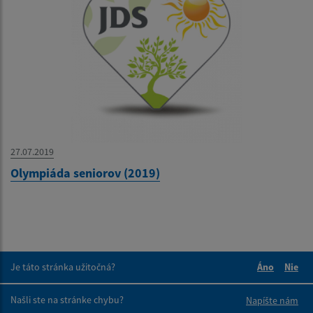
27.07.2019
Olympiáda seniorov (2019)
Je táto stránka užitočná?
Áno
Nie
Boli tieto 
Boli 
Našli ste na stránke chybu?
Napíšte nám