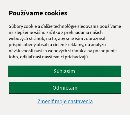
Google reCaptcha Response
Odoslať správu
Používame cookies
Súbory cookie a ďalšie technológie sledovania používame
na zlepšenie vášho zážitku z prehliadania našich
Úradné hodiny:
webových stránok, na to, aby sme vám zobrazovali
prispôsobený obsah a cielené reklamy, na analýzu
Deň
Čas doobeda
Čas poobede
návštevnosti našich webových stránok a na pochopenie
Pondelok:
07:00 - 12:00
12:30 - 15:00
toho, odkiaľ naši návštevníci prichádzajú.
Utorok:
07:00 - 12:00
12:30 - 15:00
Súhlasím
Streda:
07:00 - 12:00
12:30 - 16:30
Štvrtok:
nestránkový deň
Piatok:
07:00 - 12:00
12:30 - 13:00
Odmietam
Obedňajšia prestávka:
12:00 - 12:30
Zmeniť moje nastavenia
Kontakt:
Obecný úrad Hlinné