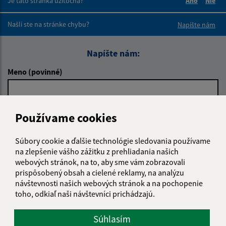
Je táto stránka užitočná?
Áno
Nie
Boli tieto 
Boli 
Našli ste na stránke chybu?
Napíšte nám
Napíšte nám:
Meno (povinné)
E-mailová adresa (povinné)
Používame cookies
Súbory cookie a ďalšie technológie sledovania používame
na zlepšenie vášho zážitku z prehliadania našich
Text vašej správy (povinné)
webových stránok, na to, aby sme vám zobrazovali
prispôsobený obsah a cielené reklamy, na analýzu
návštevnosti našich webových stránok a na pochopenie
toho, odkiaľ naši návštevníci prichádzajú.
Súhlasím