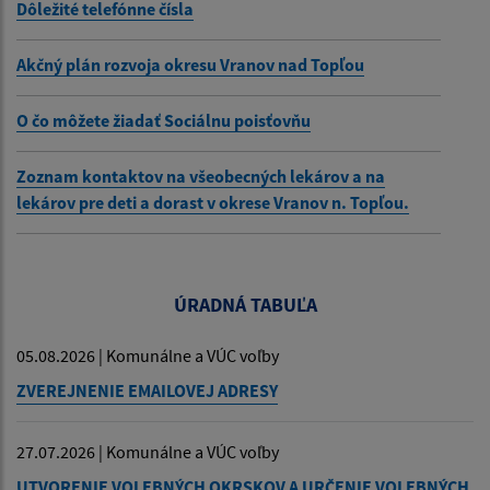
Dôležité telefónne čísla
Akčný plán rozvoja okresu Vranov nad Topľou
O čo môžete žiadať Sociálnu poisťovňu
Zoznam kontaktov na všeobecných lekárov a na
lekárov pre deti a dorast v okrese Vranov n. Topľou.
ÚRADNÁ TABUĽA
05.08.2026 | Komunálne a VÚC voľby
ZVEREJNENIE EMAILOVEJ ADRESY
27.07.2026 | Komunálne a VÚC voľby
UTVORENIE VOLEBNÝCH OKRSKOV A URČENIE VOLEBNÝCH