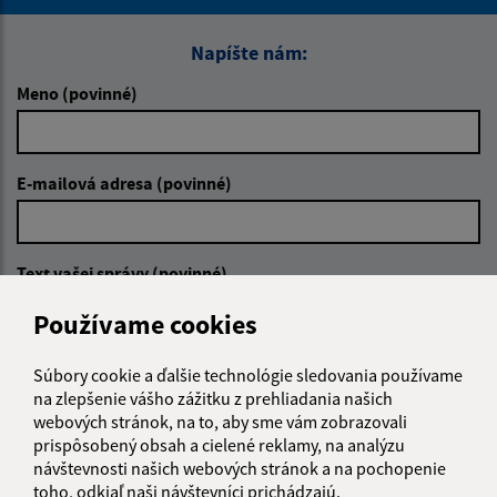
Napíšte nám:
Meno (povinné)
E-mailová adresa (povinné)
Text vašej správy (povinné)
Používame cookies
Súbory cookie a ďalšie technológie sledovania používame
na zlepšenie vášho zážitku z prehliadania našich
webových stránok, na to, aby sme vám zobrazovali
prispôsobený obsah a cielené reklamy, na analýzu
Oboznámil som sa so
spracúvaním osobných
návštevnosti našich webových stránok a na pochopenie
údajov
toho, odkiaľ naši návštevníci prichádzajú.