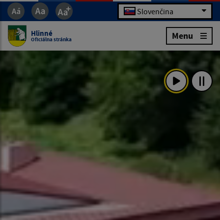
Slovenčina
Hlinné
Menu
Oficiálna stránka