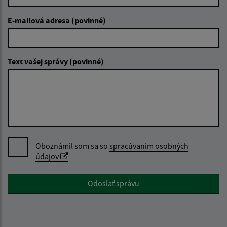
E-mailová adresa (povinné)
Text vašej správy (povinné)
Oboznámil som sa so
spracúvaním osobných
údajov
Google reCaptcha Response
Odoslať správu