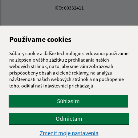
IČO: 00332411
Používame cookies
Súbory cookie a ďalšie technológie sledovania používame
na zlepšenie vášho zážitku z prehliadania našich
webových stránok, na to, aby sme vám zobrazovali
prispôsobený obsah a cielené reklamy, na analýzu
návštevnosti našich webových stránok a na pochopenie
toho, odkiaľ naši návštevníci prichádzajú.
Súhlasím
Odmietam
Informácie o stránke:
Zmeniť moje nastavenia
Vyhlásenie o prístupnosti