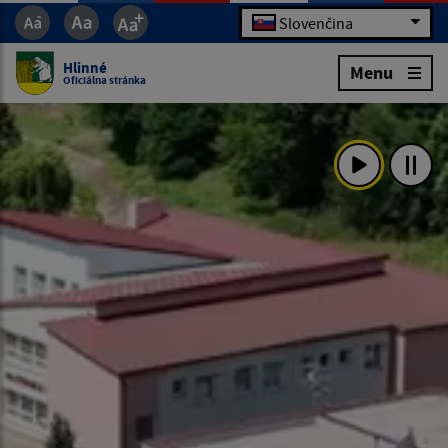
Slovenčina
Hlinné
Menu
Oficiálna stránka