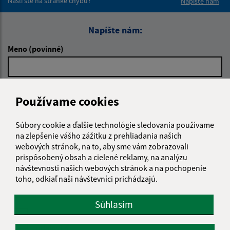
Našli ste na stránke chybu?
Napíšte nám
Napíšte nám:
Meno (povinné)
E-mailová adresa (povinné)
Používame cookies
Súbory cookie a ďalšie technológie sledovania používame
Text vašej správy (povinné)
na zlepšenie vášho zážitku z prehliadania našich
webových stránok, na to, aby sme vám zobrazovali
prispôsobený obsah a cielené reklamy, na analýzu
návštevnosti našich webových stránok a na pochopenie
toho, odkiaľ naši návštevníci prichádzajú.
Súhlasím
Oboznámil som sa so
spracúvaním osobných
údajov