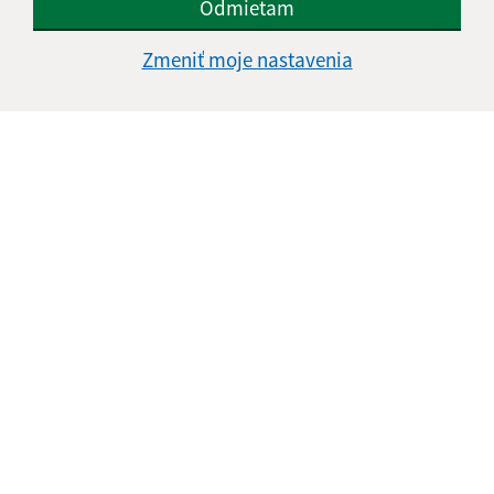
Odmietam
Google reCaptcha Response
Odoslať správu
Zmeniť moje nastavenia
Úradné hodiny:
Deň
Čas doobeda
Čas poobede
Pondelok:
07:00 - 12:00
12:30 - 15:00
Utorok:
07:00 - 12:00
12:30 - 15:00
Streda:
07:00 - 12:00
12:30 - 16:30
Štvrtok:
nestránkový deň
Piatok:
07:00 - 12:00
12:30 - 13:00
Obedňajšia prestávka:
12:00 - 12:30
Kontakt: