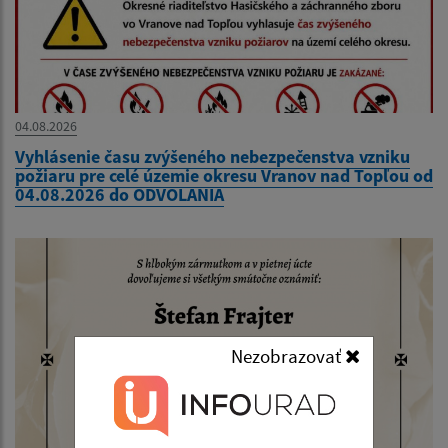
04.08.2026
Vyhlásenie času zvýšeného nebezpečenstva vzniku
požiaru pre celé územie okresu Vranov nad Topľou od
04.08.2026 do ODVOLANIA
Nezobrazovať