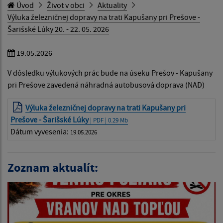
Úvod
Život v obci
Aktuality
Výluka železničnej dopravy na trati Kapušany pri Prešove -
Šarišské Lúky 20. - 22. 05. 2026
19.05.2026
V dôsledku výlukových prác bude na úseku Prešov - Kapušany
pri Prešove zavedená náhradná autobusová doprava (NAD)
Výluka železničnej dopravy na trati Kapušany pri
Prešove - Šarišské Lúky
| PDF | 0.29 Mb
Dátum vyvesenia:
19.05.2026
Zoznam aktualít: