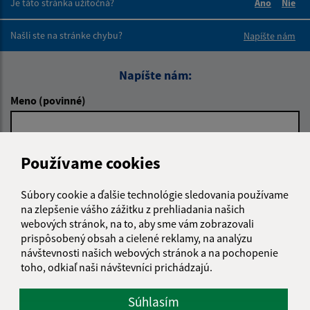
Je táto stránka užitočná?
Áno
Nie
Boli tieto 
Boli 
Našli ste na stránke chybu?
Napíšte nám
Napíšte nám:
Meno (povinné)
E-mailová adresa (povinné)
Používame cookies
Súbory cookie a ďalšie technológie sledovania používame
na zlepšenie vášho zážitku z prehliadania našich
Text vašej správy (povinné)
webových stránok, na to, aby sme vám zobrazovali
prispôsobený obsah a cielené reklamy, na analýzu
návštevnosti našich webových stránok a na pochopenie
toho, odkiaľ naši návštevníci prichádzajú.
Súhlasím