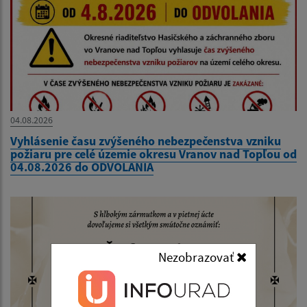
04.08.2026
Vyhlásenie času zvýšeného nebezpečenstva vzniku
požiaru pre celé územie okresu Vranov nad Topľou od
04.08.2026 do ODVOLANIA
Nezobrazovať