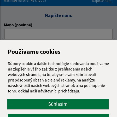
Našli ste na stránke chybu?
Napíšte nám
Napíšte nám:
Meno (povinné)
E-mailová adresa (povinné)
Používame cookies
Súbory cookie a ďalšie technológie sledovania používame
Text vašej správy (povinné)
na zlepšenie vášho zážitku z prehliadania našich
webových stránok, na to, aby sme vám zobrazovali
prispôsobený obsah a cielené reklamy, na analýzu
návštevnosti našich webových stránok a na pochopenie
toho, odkiaľ naši návštevníci prichádzajú.
Súhlasím
Oboznámil som sa so
spracúvaním osobných
údajov