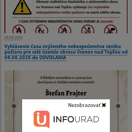
04.08.2026
Vyhlásenie času zvýšeného nebezpečenstva vzniku
požiaru pre celé územie okresu Vranov nad Topľou od
04.08.2026 do ODVOLANIA
Nezobrazovať