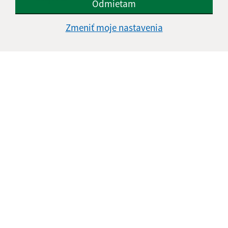
Odmietam
Google reCaptcha Response
Odoslať správu
Zmeniť moje nastavenia
Úradné hodiny:
Deň
Čas doobeda
Čas poobede
Pondelok:
07:00 - 12:00
12:30 - 15:00
Utorok:
07:00 - 12:00
12:30 - 15:00
Streda:
07:00 - 12:00
12:30 - 16:30
Štvrtok:
nestránkový deň
Piatok:
07:00 - 12:00
12:30 - 13:00
Obedňajšia prestávka:
12:00 - 12:30
Kontakt: