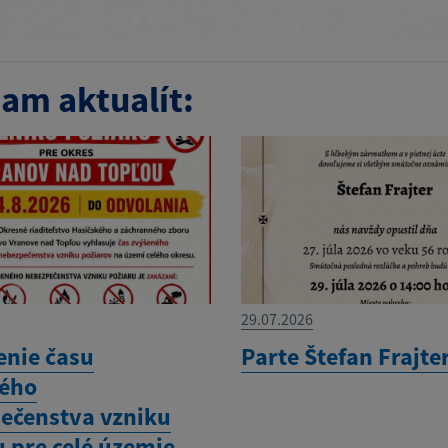
am aktualít:
29.07.2026
enie času
Parte Štefan Frajte
ého
ečenstva vzniku
u pre celé územie