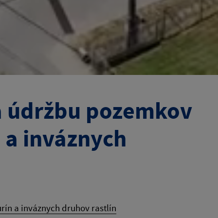
a údržbu pozemkov
n a inváznych
ín a inváznych druhov rastlín