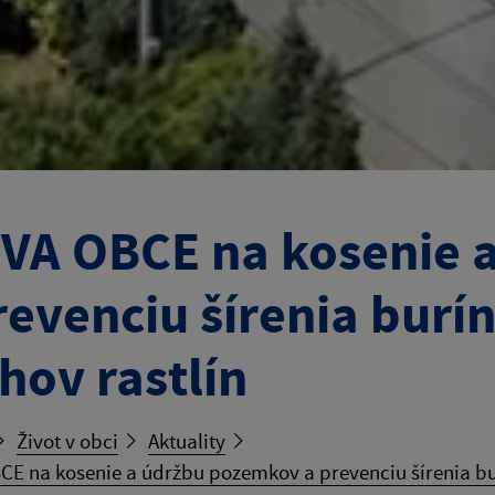
VA OBCE na kosenie 
revenciu šírenia burí
hov rastlín
Život v obci
Aktuality
E na kosenie a údržbu pozemkov a prevenciu šírenia bur