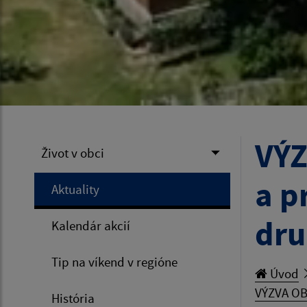
VÝZ
Život v obci
a p
Aktuality
dru
Kalendár akcií
Tip na víkend v regióne
Úvod
VÝZVA OBC
História