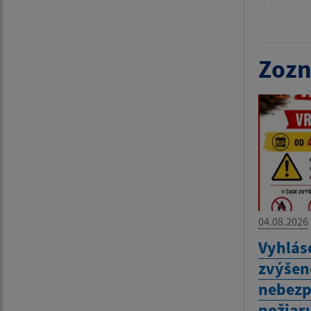
Zozn
04.08.2026
Vyhlás
zvýšen
nebezp
požiar