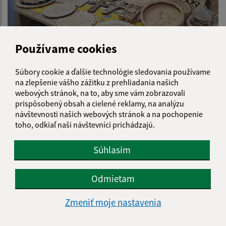
Veľkonočné tvorivé dielne 18.03.2026
Používame cookies
Súbory cookie a ďalšie technológie sledovania používame
na zlepšenie vášho zážitku z prehliadania našich
webových stránok, na to, aby sme vám zobrazovali
prispôsobený obsah a cielené reklamy, na analýzu
návštevnosti našich webových stránok a na pochopenie
toho, odkiaľ naši návštevníci prichádzajú.
Súhlasím
Odmietam
Vianočný koncert skupiny Basawel 2026
Zmeniť moje nastavenia