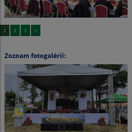
1
2
3
>
Zoznam fotogalérií: