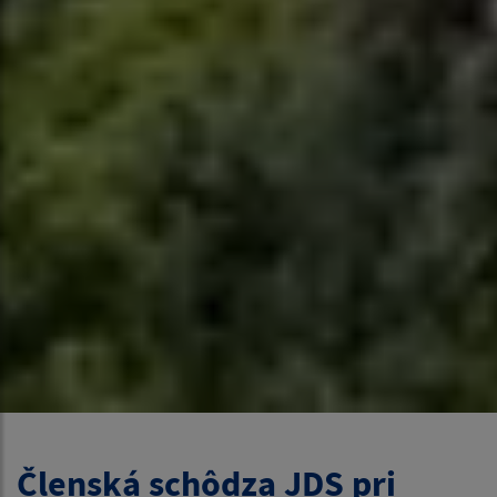
Členská schôdza JDS pri