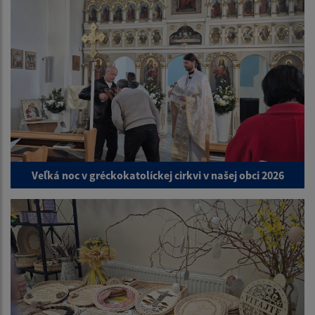
Veľká noc v gréckokatolíckej cirkvi v našej obci 2026