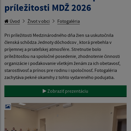
príležitosti MDŽ 2026
Úvod
Život v obci
Fotogaléria
Pri príležitosti Medzinárodného dňa žien sa uskutočnila
členská schôdza Jednoty dôchodcov , ktorá prebehla v
príjemnej a priateľskej atmosfére. Stretnutie bolo
príležitosťou na spoločné posedenie, zhodnotenie činnosti
organizácie i poďakovanie všetkým ženám za ich obetavosť,
starostlivosť a prínos pre rodinu i spoločnosť. Fotogaléria
zachytáva pekné okamihy z tohto vydareného podujatia.
Zobraziť prezentáciu