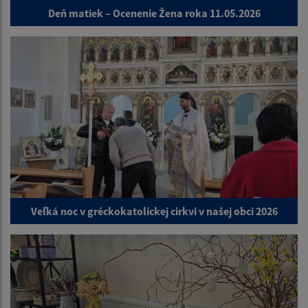
Deň matiek – Ocenenie Žena roka 11.05.2026
Veľká noc v gréckokatolíckej cirkvi v našej obci 2026