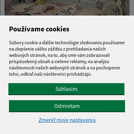
Používame cookies
Súbory cookie a ďalšie technológie sledovania používame
Veľkonočné tvorivé dielne 18.03.2026
na zlepšenie vášho zážitku z prehliadania našich
webových stránok, na to, aby sme vám zobrazovali
prispôsobený obsah a cielené reklamy, na analýzu
návštevnosti našich webových stránok a na pochopenie
toho, odkiaľ naši návštevníci prichádzajú.
Súhlasím
Odmietam
Zmeniť moje nastavenia
Vianočný koncert skupiny Basawel 2026