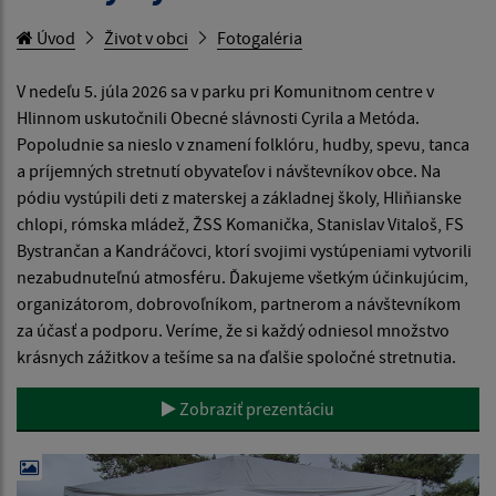
Úvod
Život v obci
Fotogaléria
V nedeľu 5. júla 2026 sa v parku pri Komunitnom centre v
Hlinnom uskutočnili Obecné slávnosti Cyrila a Metóda.
Popoludnie sa nieslo v znamení folklóru, hudby, spevu, tanca
a príjemných stretnutí obyvateľov i návštevníkov obce. Na
pódiu vystúpili deti z materskej a základnej školy, Hliňianske
chlopi, rómska mládež, ŽSS Komanička, Stanislav Vitaloš, FS
Bystrančan a Kandráčovci, ktorí svojimi vystúpeniami vytvorili
nezabudnuteľnú atmosféru. Ďakujeme všetkým účinkujúcim,
organizátorom, dobrovoľníkom, partnerom a návštevníkom
za účasť a podporu. Veríme, že si každý odniesol množstvo
krásnych zážitkov a tešíme sa na ďalšie spoločné stretnutia.
Zobraziť prezentáciu