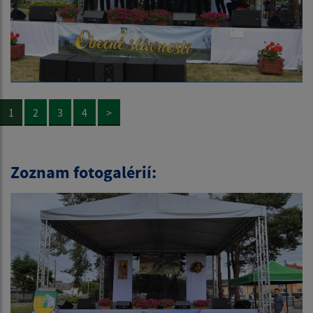
1
2
3
4
>
Zoznam fotogalérií: