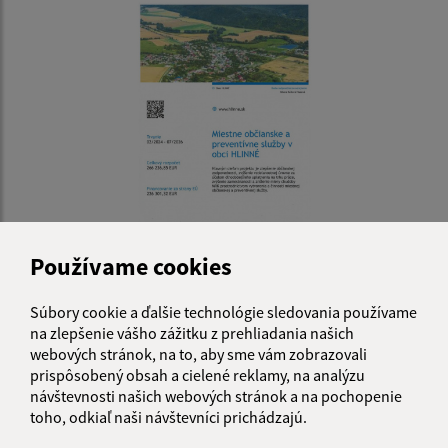
Miestne občianske a preventívne služby v obci Hlinné
Používame cookies
Súbory cookie a ďalšie technológie sledovania používame
1
2
3
4
>
na zlepšenie vášho zážitku z prehliadania našich
webových stránok, na to, aby sme vám zobrazovali
prispôsobený obsah a cielené reklamy, na analýzu
návštevnosti našich webových stránok a na pochopenie
toho, odkiaľ naši návštevníci prichádzajú.
Je táto stránka užitočná?
Áno
Nie