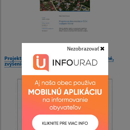
Nezobrazovať
Projektová dokumentácia ČOV, vodojem Hlinné,
zvýšenie kapacity