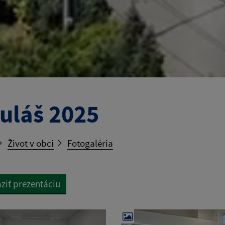
uláš 2025
Život v obci
Fotogaléria
ziť prezentáciu