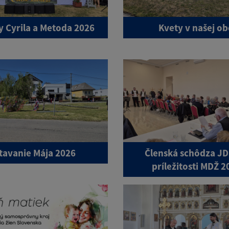
y Cyrila a Metoda 2026
Kvety v našej ob
tavanie Mája 2026
Členská schôdza JD
príležitosti MDŽ 2