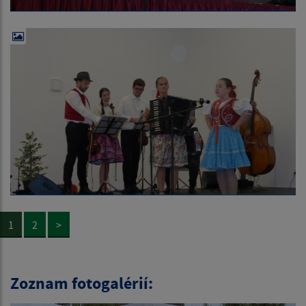
1
2
>
Zoznam fotogalérií: