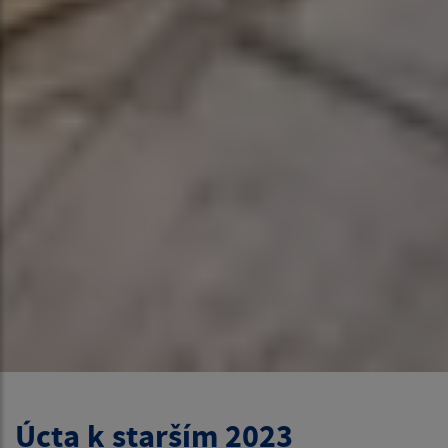
Úcta k starším 2023