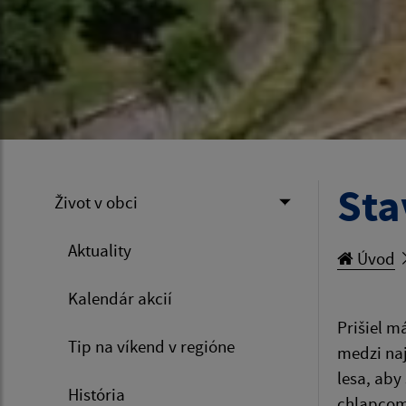
Sta
Život v obci
Aktuality
Úvod
Kalendár akcií
Prišiel m
Tip na víkend v regióne
medzi naj
lesa, aby
História
chlapcom,