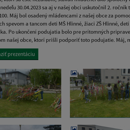
 nedeľu 30.04.2023 sa aj v našej obci uskutočnil 2. ročn
 100. Máj bol osadený mládencami z našej obce za pomoci
h spevom a tancom deti MŠ Hlinné, žiaci ZŠ Hlinné, deti
jka. Po ukončení podujatia bolo pre prítomných pripra
m našej obce, ktorí prišli podporiť toto podujatie. Máj,
ziť prezentáciu