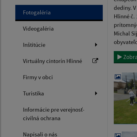
dediny. V
Fotogaléria
Hlinné č.
prítomnýc
Videogaléria
Michal Si
obyvateľo
Inštitúcie
Zobra
Virtuálny cintorín Hlinné
Firmy v obci
Turistika
Informácie pre verejnosť-
civilná ochrana
Napísali o nás