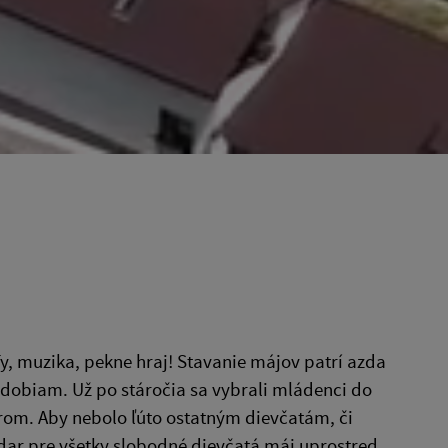
, Ty, muzika, pekne hraj! Stavanie májov patrí azda
bdobiam. Už po stáročia sa vybrali mládenci do
strom. Aby nebolo ľúto ostatným dievčatám, či
 dar pre všetky slobodné dievčatá máj uprostred