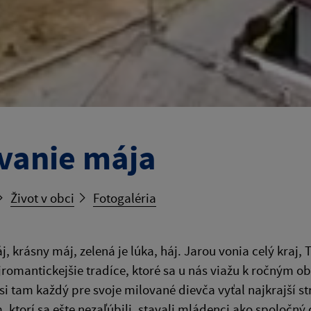
vanie mája
Život v obci
Fotogaléria
áj, krásny máj, zelená je lúka, háj. Jarou vonia celý kraj
romantickejšie tradíce, ktoré sa u nás viažu k ročným o
 si tam každý pre svoje milované dievča vyťal najkrajší 
 ktorí sa ešte nezaľúbili, stavali mládenci ako spoločný