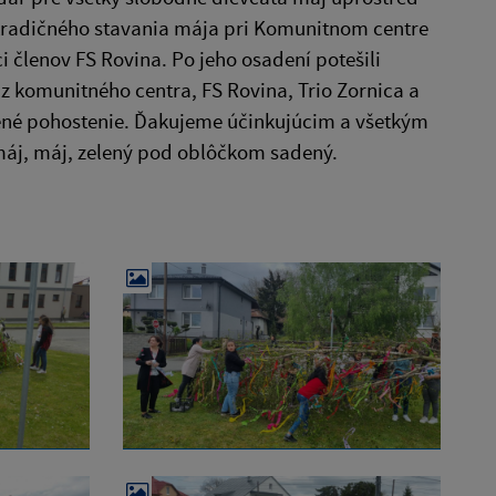
ík tradičného stavania mája pri Komunitnom centre
 členov FS Rovina. Po jeho osadení potešili
 z komunitného centra, FS Rovina, Trio Zornica a
vené pohostenie. Ďakujeme účinkujúcim a všetkým
 máj, máj, zelený pod oblôčkom sadený.